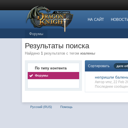
НА САЙТ
НОВОСТ
Форумы
Результаты поиска
Найдено
1
результатов с тегом
юалены
Сортировать
дате о
По типу контента
Форумы
непришли бален
Автор vmz, 22 Feb 
Последнее сообщен
Русский (RUS)
Помощь