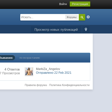
Войти
Регистрация
Форумы
Просмотр новых публикаций
убыванию
по возрастанию
MarkiZa_Angelov
4 Ответов
Отправлено 22 Feb 2021
7 Просмотров
Правила форума
·
Политика Конфиденциальности