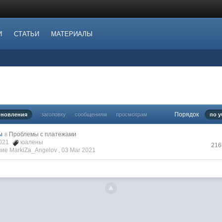
И
СТАТЬИ
МАТЕРИАЛЫ
Порядок
бновления
заголовку
сообщениям
просмотрам
по 
ы
в
Проблемы с платежами
2021
юалены
216
ие MarkiZa_Angelov ,
03 Mar 2021