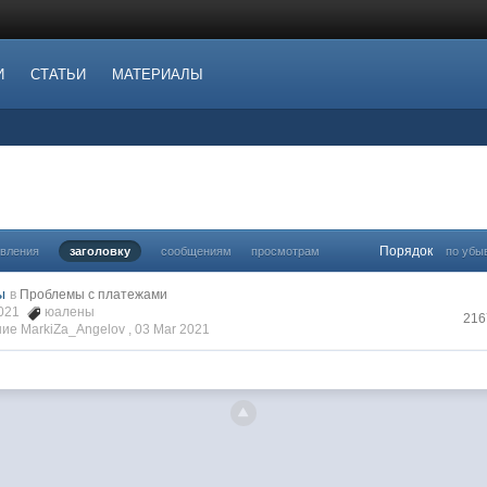
И
СТАТЬИ
МАТЕРИАЛЫ
Порядок
овления
заголовку
сообщениям
просмотрам
по убы
ы
в
Проблемы с платежами
2021
юалены
216
ие MarkiZa_Angelov ,
03 Mar 2021