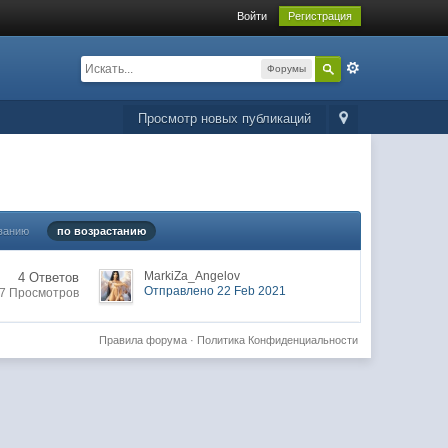
Войти
Регистрация
Форумы
Просмотр новых публикаций
ванию
по возрастанию
MarkiZa_Angelov
4 Ответов
Отправлено 22 Feb 2021
7 Просмотров
Правила форума
·
Политика Конфиденциальности