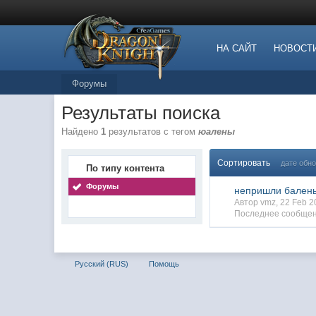
НА САЙТ
НОВОСТ
Форумы
Результаты поиска
Найдено
1
результатов с тегом
юалены
Сортировать
дате обн
По типу контента
Форумы
непришли бален
Автор vmz, 22 Feb 
Последнее сообщен
Русский (RUS)
Помощь