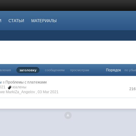
И
СТАТЬИ
МАТЕРИАЛЫ
Порядок
овления
заголовку
сообщениям
просмотрам
по убы
ы
в
Проблемы с платежами
2021
юалены
216
ие MarkiZa_Angelov ,
03 Mar 2021