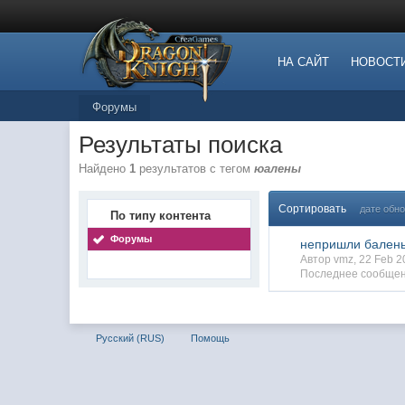
НА САЙТ
НОВОСТ
Форумы
Результаты поиска
Найдено
1
результатов с тегом
юалены
Сортировать
дате обн
По типу контента
Форумы
непришли бален
Автор vmz, 22 Feb 
Последнее сообщен
Русский (RUS)
Помощь