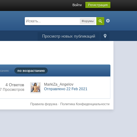
Войти
Регистрация
Форумы
Просмотр новых публикаций
ванию
по возрастанию
MarkiZa_Angelov
4 Ответов
Отправлено 22 Feb 2021
7 Просмотров
Правила форума
·
Политика Конфиденциальности