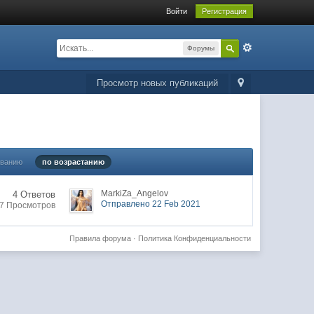
Войти
Регистрация
Форумы
Просмотр новых публикаций
ыванию
по возрастанию
MarkiZa_Angelov
4 Ответов
Отправлено 22 Feb 2021
7 Просмотров
Правила форума
·
Политика Конфиденциальности