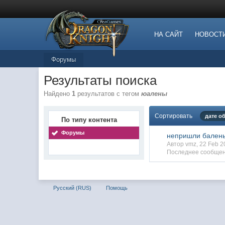
НА САЙТ
НОВОСТ
Форумы
Результаты поиска
Найдено
1
результатов с тегом
юалены
Сортировать
дате о
По типу контента
Форумы
непришли бален
Автор vmz, 22 Feb 
Последнее сообщен
Русский (RUS)
Помощь