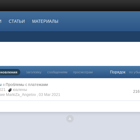
И
СТАТЬИ
МАТЕРИАЛЫ
Порядок
бновления
заголовку
сообщениям
просмотрам
по уб
ы
в
Проблемы с платежами
2021
юалены
216
ие MarkiZa_Angelov ,
03 Mar 2021