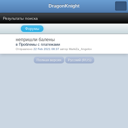
DragonKnight
Результаты поиска
Форумы
непришли балены
в Проблемы с платежами
Отправлено
22 Feb 2021 08:37
автор MarkiZa_Angelov
Полная версия
Русский (RUS)