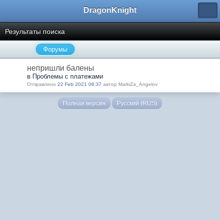
DragonKnight
Результаты поиска
Форумы
непришли балены
в Проблемы с платежами
Отправлено
22 Feb 2021 08:37
автор MarkiZa_Angelov
Полная версия
Русский (RUS)