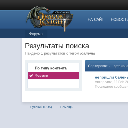
НА САЙТ
НОВОСТ
Форумы
Результаты поиска
Найдено
1
результатов с тегом
юалены
Сортировать
дате обн
По типу контента
Форумы
непришли бален
Автор vmz, 22 Feb 
Последнее сообщен
Русский (RUS)
Помощь