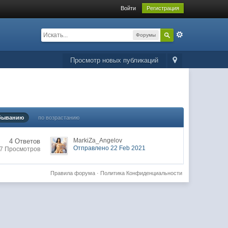
Войти
Регистрация
Форумы
Просмотр новых публикаций
быванию
по возрастанию
MarkiZa_Angelov
4 Ответов
Отправлено 22 Feb 2021
7 Просмотров
Правила форума
·
Политика Конфиденциальности