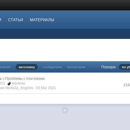
И
СТАТЬИ
МАТЕРИАЛЫ
Порядок
овления
заголовку
сообщениям
просмотрам
по у
ы
в
Проблемы с платежами
2021
юалены
216
ие MarkiZa_Angelov ,
03 Mar 2021