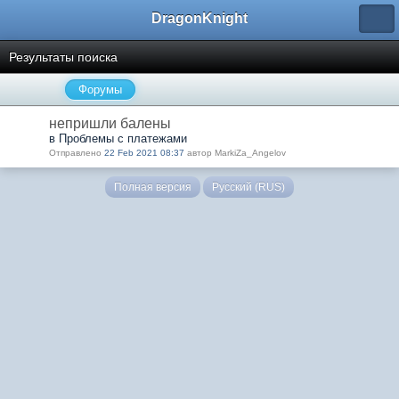
DragonKnight
Результаты поиска
Форумы
непришли балены
в Проблемы с платежами
Отправлено
22 Feb 2021 08:37
автор MarkiZa_Angelov
Полная версия
Русский (RUS)