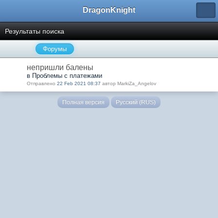
DragonKnight
Результаты поиска
Форумы
непришли балены
в Проблемы с платежами
Отправлено
22 Feb 2021 08:37
автор MarkiZa_Angelov
Полная версия
Русский (RUS)