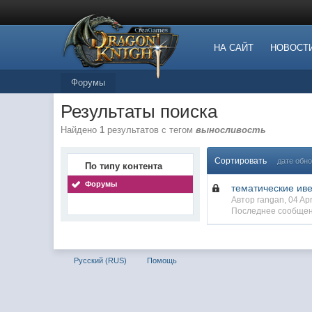
НА САЙТ
НОВОСТ
Форумы
Результаты поиска
Найдено
1
результатов с тегом
выносливость
Сортировать
дате обн
По типу контента
Форумы
тематические ив
Автор rangan, 04 A
Последнее сообщен
Русский (RUS)
Помощь