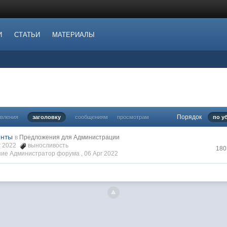
И
СТАТЬИ
МАТЕРИАЛЫ
Порядок
овления
заголовку
сообщениям
просмотрам
по у
енты
в
Предложения для Администрации
pr 2022
выносливость
180
ие Администратор форума ,
06 Apr 2022