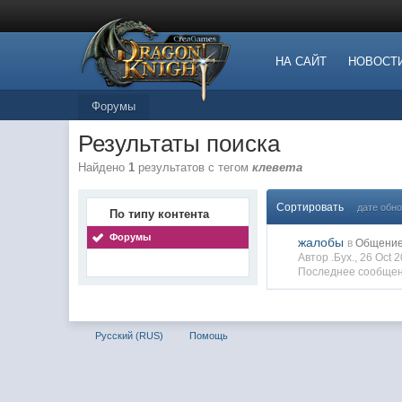
НА САЙТ
НОВОСТ
Форумы
Результаты поиска
Найдено
1
результатов с тегом
клевета
Сортировать
дате обн
По типу контента
Форумы
жалобы
в
Общение
Автор .Бyx., 26 Oct
Последнее сообщени
Русский (RUS)
Помощь