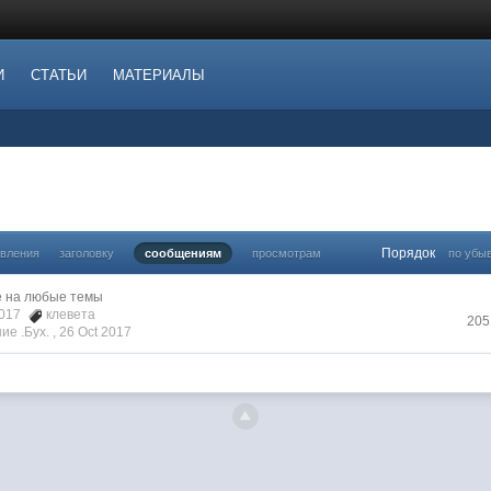
И
СТАТЬИ
МАТЕРИАЛЫ
Порядок
овления
заголовку
сообщениям
просмотрам
по убы
 на любые темы
 2017
клевета
205
е .Бyx. ,
26 Oct 2017