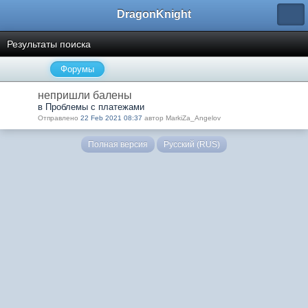
DragonKnight
Результаты поиска
Форумы
непришли балены
в Проблемы с платежами
Отправлено
22 Feb 2021 08:37
автор MarkiZa_Angelov
Полная версия
Русский (RUS)