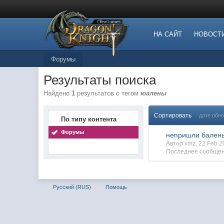
НА САЙТ
НОВОСТ
Форумы
Результаты поиска
Найдено
1
результатов с тегом
юалены
Сортировать
дате обн
По типу контента
Форумы
непришли бален
Автор vmz, 22 Feb 
Последнее сообщен
Русский (RUS)
Помощь