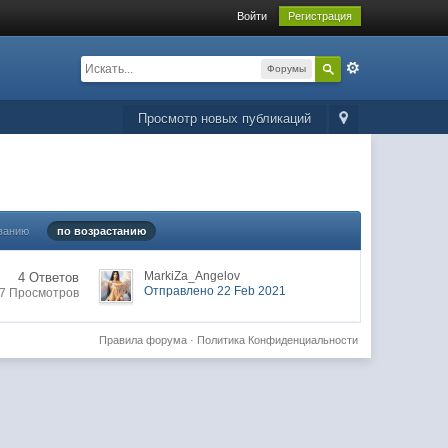
Войти
Регистрация
Форумы
Просмотр новых публикаций
ванию
по возрастанию
MarkiZa_Angelov
4 Ответов
Отправлено 22 Feb 2021
7 Просмотров
Правила форума
·
Политика Конфиденциальности