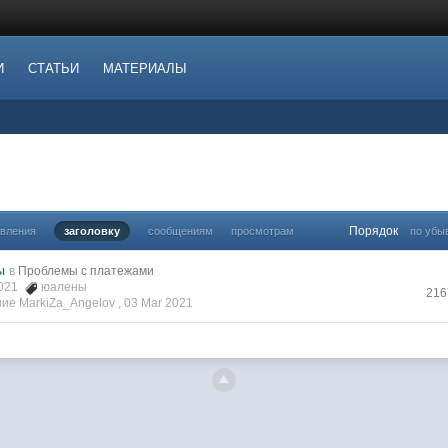
И
СТАТЬИ
МАТЕРИАЛЫ
Порядок
овления
заголовку
сообщениям
просмотрам
по убы
ы
в
Проблемы с платежами
2021
юалены
216
ие MarkiZa_Angelov ,
03 Mar 2021