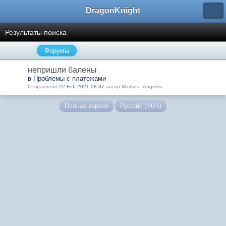
DragonKnight
Результаты поиска
Форумы
непришли балены
в Проблемы с платежами
Отправлено
22 Feb 2021 08:37
автор MarkiZa_Angelov
Полная версия
Русский (RUS)