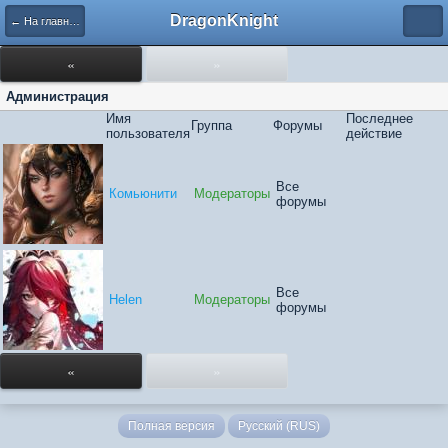
DragonKnight
← На главную
«
»
Администрация
Имя
Последнее
Группа
Форумы
пользователя
действие
Все
Комьюнити
Модераторы
форумы
Все
Нelen
Модераторы
форумы
«
»
Полная версия
Русский (RUS)