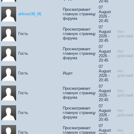
20:45
07
Просматривает
August
al4nost38_06
главную страницу
2026 -
форума
20:45
07
Просматривает
August
Нет
Гость
главную страницу
2026 -
действий
форума
20:45
07
Просматривает
August
Нет
Гость
главную страницу
2026 -
действий
форума
20:45
07
August
Нет
Гость
Ищет
2026 -
действий
20:45
07
Просматривает
August
Нет
Гость
главную страницу
2026 -
действий
форума
20:45
07
Просматривает
August
Нет
Гость
главную страницу
2026 -
действий
форума
20:45
07
Просматривает
August
Нет
Гость
главную страницу