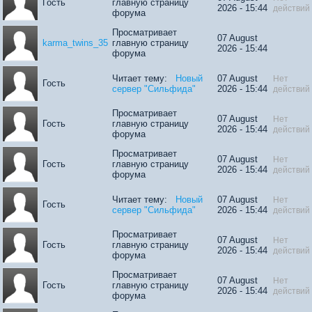
Гость
главную страницу
2026 - 15:44
действий
форума
Просматривает
07 August
karma_twins_35
главную страницу
2026 - 15:44
форума
Читает тему:
Новый
07 August
Нет
Гость
сервер "Сильфида"
2026 - 15:44
действий
Просматривает
07 August
Нет
Гость
главную страницу
2026 - 15:44
действий
форума
Просматривает
07 August
Нет
Гость
главную страницу
2026 - 15:44
действий
форума
Читает тему:
Новый
07 August
Нет
Гость
сервер "Сильфида"
2026 - 15:44
действий
Просматривает
07 August
Нет
Гость
главную страницу
2026 - 15:44
действий
форума
Просматривает
07 August
Нет
Гость
главную страницу
2026 - 15:44
действий
форума