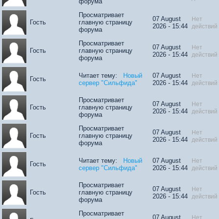
форума
Просматривает
07 August
Нет
Гость
главную страницу
2026 - 15:44
действий
форума
Просматривает
07 August
Нет
Гость
главную страницу
2026 - 15:44
действий
форума
Читает тему:
Новый
07 August
Нет
Гость
сервер "Сильфида"
2026 - 15:44
действий
Просматривает
07 August
Нет
Гость
главную страницу
2026 - 15:44
действий
форума
Просматривает
07 August
Нет
Гость
главную страницу
2026 - 15:44
действий
форума
Читает тему:
Новый
07 August
Нет
Гость
сервер "Сильфида"
2026 - 15:44
действий
Просматривает
07 August
Нет
Гость
главную страницу
2026 - 15:44
действий
форума
Просматривает
07 August
Нет