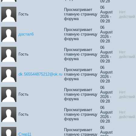
09:28
06
Просматривает
August
Нет
Гость
главную страницу
2026 -
действий
форума
09:28
06
Просматривает
August
достал6
главную страницу
2026 -
форума
09:28
06
Просматривает
August
Нет
Гость
главную страницу
2026 -
действий
форума
09:28
06
Просматривает
August
dk.565544875212@ok.ru
главную страницу
2026 -
форума
09:28
06
Просматривает
August
Нет
Гость
главную страницу
2026 -
действий
форума
09:28
06
Просматривает
August
Нет
Гость
главную страницу
2026 -
действий
форума
09:28
06
Просматривает
August
Стер11
главную страницу