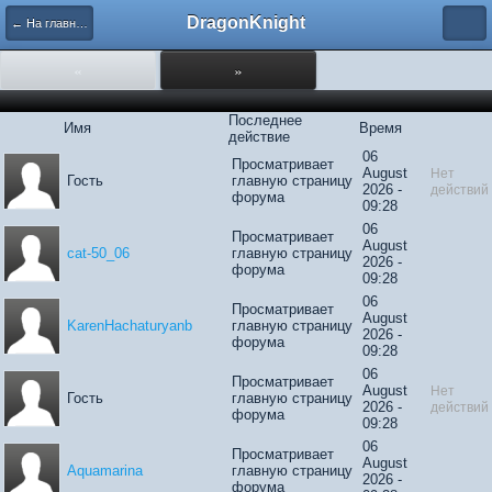
DragonKnight
← На главную
«
»
Последнее
Имя
Время
действие
06
Просматривает
August
Нет
Гость
главную страницу
2026 -
действий
форума
09:28
06
Просматривает
August
cat-50_06
главную страницу
2026 -
форума
09:28
06
Просматривает
August
KarenHachaturyanb
главную страницу
2026 -
форума
09:28
06
Просматривает
August
Нет
Гость
главную страницу
2026 -
действий
форума
09:28
06
Просматривает
August
Aquamarina
главную страницу
2026 -
форума