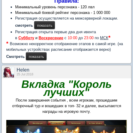
Правила:
М
инимальный уровень персонажа - 120 лвл
Минимальный
боевой рейтинг персонажа - 1 000 000
Регистрация осуществляется на межсерверной локации.
смотреть
Регистрация открыта первые два дня ивента
*
в
Субботу
и
Воскресение
с
10:00
до
23:00
по
МСК
*
Возможно некорректное отображение этапов в самой игре. (на
мобильных устройствах расписание отображается верно)
Смотреть
Нelen
25 Jul 2018
Вкладка "Король
лучших"
После завершения события , всем игрокам, прошедшим
отборочный тур и вошедших в топ- 32 и далее, высылаются
награды на игровую почту.