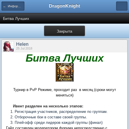
DragonKnight
← Информация и гайды по игре
Битва Лучших
Закрыта
Нelen
25 Jul 2018
Битва Лучших
Турнир в PvP Режиме, проходит раз в месяц (сроки могут
меняться)
Ивент разделен на несколько этапов:
Регистрация участников, распределение по группам.
Отборочные бои в составе своей группы.
Плей-офф среди лидеров каждой группы (финал)
Гайд составлен модератором форума непосредственно с