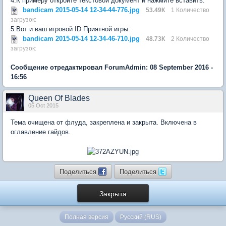
4.К примеру откройте текстовой документ и нажмите вставить:
bandicam 2015-05-14 12-34-44-776.jpg
53.49К
1 Количество
загрузок:
5.Вот и ваш игровой ID Приятной игры:
bandicam 2015-05-14 12-34-46-710.jpg
48.73К
2 Количество
загрузок:
Сообщение отредактировал ForumAdmin: 08 September 2016 -
16:56
Queen Of Blades
05 Oct 2015
Тема очищена от флуда, закреплена и закрыта. Включена в
оглавление гайдов.
Поделиться
Поделиться
Закрыта
Полная версия
Русский (RUS)