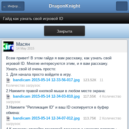
DragonKnight
← Информация и гайды по игре
Гайд как узнать свой игровой ID
Закрыта
Масян
14 May 2015
Всем привет! В этом гайде я вам расскажу, как узнать свой
игровой ID. Многие интересуются этим, и я вам расскажу.
Узнать свой id очень просто:
1. Для начала просто войдите в игру.
bandicam 2015-05-14 12-33-56-017.jpg
123.52К
11
Количество загрузок:
2.Нажмите правой кнопкой мыши в любом месте экрана:
bandicam 2015-05-14 12-34-03-810.jpg
117.55К
4 Количество
загрузок:
3.Нажмите "Репликация ID" и ваш ID скопируется в буфер
обмена:
bandicam 2015-05-14 12-34-07-012.jpg
113.75К
2 Количество
загрузок: