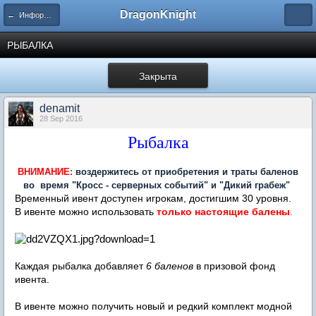
DragonKnight
← Информация и гайды по игре
РЫБАЛКА
Закрыта
denamit
28 Sep 2016
Рыбалка
ВНИМАНИЕ:
воздержитесь от приобретения и траты баленов
во время "Кросс - серверных событий" и "Дикий грабеж"
Временный ивент доступен игрокам, достигшим 30 уровня.
В ивенте можно использовать
только настоящие балены
.
Каждая рыбалка добавляет
6 баленов
в призовой фонд
ивента.
В ивенте можно получить новый и редкий комплект модной