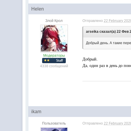
Нelen
Злой Крол
Отправлено
22 February 2020
arseika сказал(а) 22 Фев 2
Добрый день. А такие пере
Модераторы
Добрый.
Да, один раз в день до по
4338 сообщений
ikam
Пользователь
Отправлено
22 February 2020