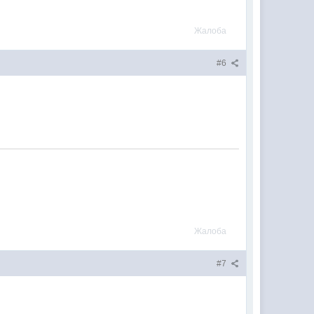
Жалоба
#6
Жалоба
#7