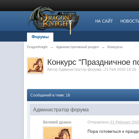
НА САЙТ
НОВОСТ
Форумы
DragonKnight
→
Административный раздел
→
Конкурсы
Конкурс "Праздничное п
Автор
Администратор форума
,
21 Feb 2020 18:26
Сообщений в теме: 16
Администратор форума
Великий дракон
Отправлено
21 February 2020
Пора готовиться к празд