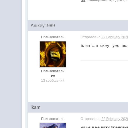
Anikey1989
Пользователь
Отправлено
22 February 2020
Блин а я сижу уже по
Пользователи
13 сообщений
ikam
Пользователь
Отправлено
22 February 2020
ни че я не вижу бредовы