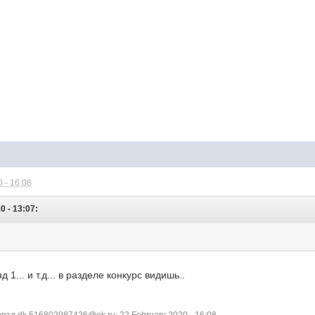
 - 16:08
0 - 13:07:
 1... и т.д... в разделе конкурс видишь..
ал dk.516802987426@ok.ru: 22 February 2020 - 16:08