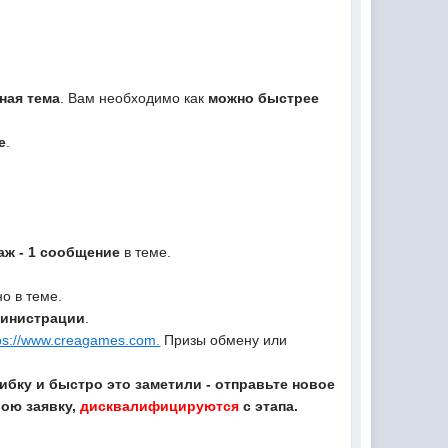
ная тема
. Вам необходимо как
можно быстрее
е
.
наж - 1 сообщение
в теме.
о в теме.
министрации
.
ps://www.creagames.com.
Призы обмену или
ибку и быстро это заметили - отправьте новое
вою заявку,
дисквалифицируются
с этапа.