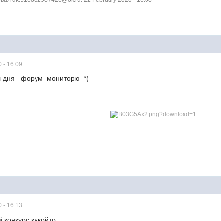
 - 16:09
л дня форум мониторю *(
 - 16:13
й конкурс какойто