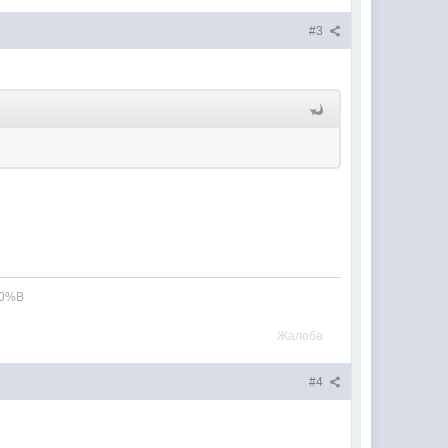
#3
Жалоба
#4