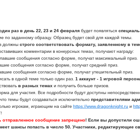
один раз в день 22, 23 и 24 февраля
будет появляться
специаль
е по заданному образцу. Образец будет свой для каждой темы.
ов должны
строго соответствовать формату, заявленному в тем
 оставивших комментарии в конкурсных темах, получают награду:
иславшие сообщения согласно форме, получат максимальный приз.
авшие сообщения согласно форме, получат средний приз.
славшие сообщения согласно форме, получат утешительный приз.
исать в одной теме только один раз.
1 аккаунт - 1 игровой персо
ствовать
в разных темах
и получить больше призов.
орма для участия. Все подробности будут доступны непосредственн
что темы будут создаваться исключительно
представителями ад
только игрокам, играющим на сайте
https://www.dragonknight.ru
и
htt
!
ь отправленное сообщение
запрещено
! Если вы допустили ош
меет шансы попасть в число 50. Участники, редактирующие с