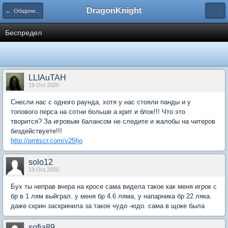
DragonKnight
← Общение на любые темы
Беспредел
LLIAuTAH
19 Oct 2020
Снесли нас с одного раунда, хотя у нас стояли панды и у
топового перса на сотни больше а.крит и блок!!! Что это
творится? За игровым балансом не следите и жалобы на читеров
бездействуете!!!
http://prntscr.com/v25fjo
solo12
19 Oct 2020
Бух ты неправ вчера на кросе сама видела такое как меня игрок с
бр в 1 лям выйграл. у меня бр 4.6 ляма, у напарника бр 22 ляка.
даже скрин заскринила за такое чудо -юдо. сама в щоке была
sofia89