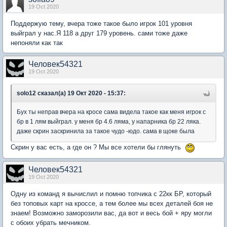
19 Oct 2020
Поддержую тему, вчера тоже такое было игрок 101 уровня
выйграл у нас.Я 118 а друг 179 уровень. сами тоже даже
непоняли как так
Человек54321
19 Oct 2020
solo12 сказал(а) 19 Окт 2020 - 15:37:
Бух ты неправ вчера на кросе сама видела такое как меня игрок с
бр в 1 лям выйграл. у меня бр 4.6 ляма, у напарника бр 22 ляка.
даже скрин заскринила за такое чудо -юдо. сама в щоке была
Скрин у вас есть, а где он ? Мы все хотели бы глянуть
Человек54321
19 Oct 2020
Одну из команд я вычислил и помню топчика с 22кк БР, который
без топовых карт на кроссе, а тем более мы всех деталей боя не
знаем! Возможно заморозили вас, да вот и весь бой + яру могли
с обоих убрать мечником.