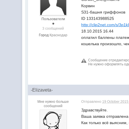
Корвин
S31-башня гриффонов
ID 133143988525
Пользователи
http://clip2net.com/s/3p1k
3 сообщений
18.10.2015 16.44
Город
Краснодар
оплатил баллены платеж 
кошелька произошло, че
Сообщение отредактирова
Не нужно оформлять одну
-Elizaveta-
Мне нужно больше
Отправлено
19 October 2015 
сообщений
Здравствуйте.
Ваша заявка отправлена 
Как только всё выясним,