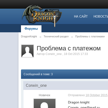
НА САЙТ
НОВОСТ
Форумы
DragonKnight
→
Технический раздел
→
Проблемы с платежами
Проблема с платежом
Автор
Corwin_one
,
18 Oct 2015 17:33
Сообщений в теме: 3
Corwin_one
Новичок
Отправлено
18 October 2015 
Dragon knight
Corwin_one@mail.ru