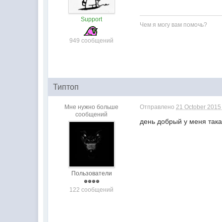
Support
Чем я могу вам помочь?
949 сообщений
Типтоп
Мне нужно больше
Отправлено
21 October 2015 
сообщений
день добрый у меня така
Пользователи
122 сообщений