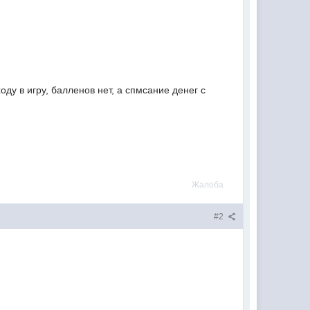
ду в игру, балленов нет, а спмсание денег с
Жалоба
#2