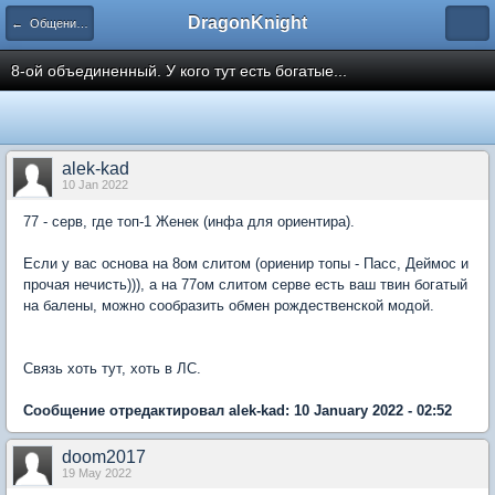
DragonKnight
← Общение на любые темы
8-ой объединенный. У кого тут есть богатые...
alek-kad
10 Jan 2022
77 - серв, где топ-1 Женек (инфа для ориентира).
Если у вас основа на 8ом слитом (ориенир топы - Пасс, Деймос и
прочая нечисть))), а на 77ом слитом серве есть ваш твин богатый
на балены, можно сообразить обмен рождественской модой.
Связь хоть тут, хоть в ЛС.
Сообщение отредактировал alek-kad: 10 January 2022 - 02:52
doom2017
19 May 2022