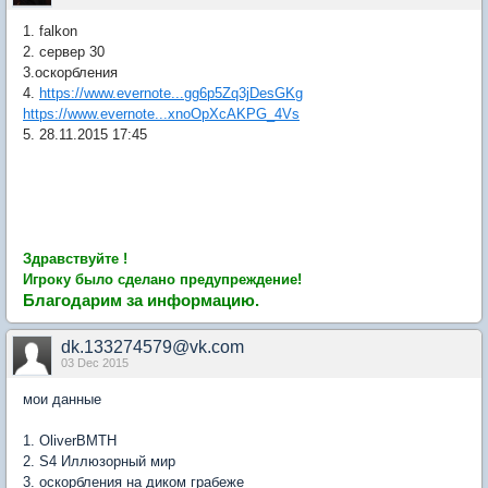
1. falkon
2. сервер 30
3.оскорбления
4.
https://www.evernote...gg6p5Zq3jDesGKg
https://www.evernote...xnoOpXcAKPG_4Vs
5. 28.11.2015 17:45
Здравствуйте !
Игроку было сделано предупреждение!
Благодарим за информацию.
dk.133274579@vk.com
03 Dec 2015
мои данные
1. OliverBMTH
2. S4 Иллюзорный мир
3. оскорбления на диком грабеже