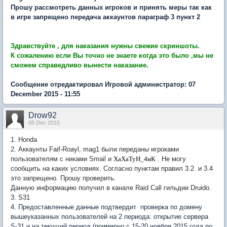
Прошу рассмотреть данных игроков и принять меры так как
в игре запрещено передача аккаунтов параграф 3 пункт 2
Здравствуйте , для наказания нужны свежие скриншоты.
К сожалению если Вы точно не знаете когда это было ,мы не
сможем справедливо вынести наказание.
Сообщение отредактировал Игровой администратор: 07
December 2015 - 11:55
Drow92
05 Dec 2015
1. Honda
2. Аккаунты
Faif-Roayl, mag1 были переданы игроками
пользователям с никами Smail и
ХаХаТуН_4иК
. Не могу
сообщить на каких условиях. Согласно пунктам правил 3.2 и 3.4
это запрещено. Прошу проверить.
Данную информацию получил в канале Raid Call гильдии Druido.
3. S31
4. Предоставленные данные подтвердит проверка по домену
вышеуказанных пользователей на 2 периода: открытие сервера
S-31 и на текущий период (примерно с 15-20 ноября 2015 года по