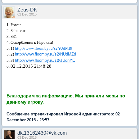
Zeus-DK
02 Dec 2015
1. Power
2.
Sabateur
3. S31
4. Оскорбления к Игрокам!
5. 1)
http://www.floomby.ru/s2/rUdMf9
5. 2)
http://www.floomby.ru/s2/NUdMZd
http://www.floomby.ru/s2/JUdnYE
5. 3)
02.12.2015 21:48:28
6.
Благодарим за информацию.
Мы приняли меры по
данному игроку.
Сообщение отредактировал Игровой администратор: 02
December 2015 - 23:57
dk.13162430@vk.com
03 Dec 2015