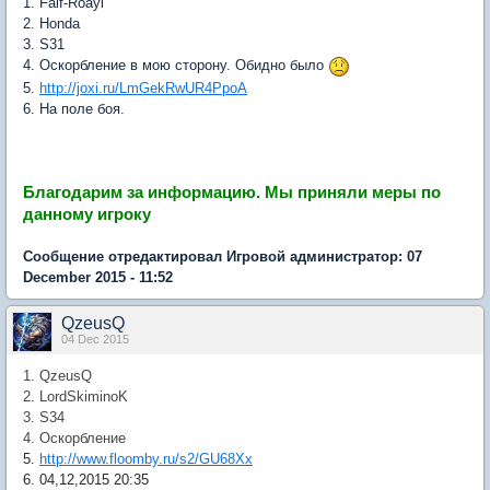
1. Faif-Roayl
2. Honda
3. S31
4. Оскорбление в мою сторону. Обидно было
5.
http://joxi.ru/LmGekRwUR4PpoA
6. На поле боя.
Благодарим за информацию.
Мы приняли меры по
данному игроку
Сообщение отредактировал Игровой администратор: 07
December 2015 - 11:52
QzeusQ
04 Dec 2015
1. QzeusQ
2. LordSkiminoK
3. S34
4. Оскорбление
5.
http://www.floomby.ru/s2/GU68Xx
6. 04,12,2015 20:35