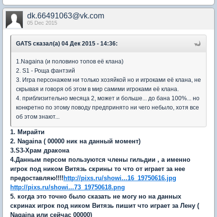
dk.66491063@vk.com
05 Dec 2015
GATS сказал(а) 04 Дек 2015 - 14:36:
1.Nagaina (и половино топов её клана)
2. S1 - Роща фантзий
3. Игра персонажем ни только хозяйкой но и игроками её клана, не
скрывая и говоря об этом в мир самими игроками её клана.
4. приблизительно месяца 2, может и больше... до бана 100%... но
конкретно по этому поводу предпринято ни чего небыло, хотя все
об этом знают...
1. Мирайти
2. Nagaina ( 00000 ник на данный момент)
3.S3-Храм дракона
4.Данным персом пользуются члены гильдии , а именно
игрок под ником Витязь скрины то что от играет за нее
предоставляю!!!!
http://pixs.ru/showi...16_19750616.jpg
http://pixs.ru/showi...73_19750618.png
5. когда это точно было сказать не могу но на данных
скринах игрок под ником Витязь пишит что играет за Лену (
Nagaina или сейчас 00000)