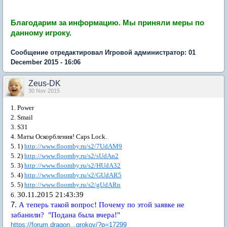
Благодарим за информацию.
Мы приняли меры по
данному игроку.
Сообщение отредактировал Игровой администратор: 01
December 2015 - 16:06
Zeus-DK
30 Nov 2015
1. Power
2.
Smail
3. S31
4.
Маты Оскорбления! Caps Lock.
5. 1)
http://www.floomby.ru/s2/7UdAM9
5. 2)
http://www.floomby.ru/s2/sUdAn2
5. 3)
http://www.floomby.ru/s2/HUdA32
5. 4)
http://www.floomby.ru/s2/GUdAR5
5. 5)
http://www.floomby.ru/s2/gUdARn
30.11.2015 21:43:39
6.
7.
А теперь такой вопрос! Почему по этой заявке не
забанили? "Подана была вчера!"
https://forum.dragon...grokov/?p=17299