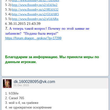
5. 1)
http://www.floomby.ru/s2/7UdAM9
5. 2)
http://www.floomby.ru/s2/sUdAn2
5. 3)
http://www.floomby.ru/s2/HUdA32
5. 4)
http://www.floomby.ru/s2/GUdAR5
5. 5)
http://www.floomby.ru/s2/gUdARn
30.11.2015 21:43:39
6.
7.
А теперь такой вопрос! Почему по этой заявке не
забанили? "Подана была вчера!"
https://forum.dragon...grokov/?p=17299
Благодарим за информацию.
Мы приняли меры по
данным игрокам.
dk.160028095@vk.com
01 Dec 2015
1. fr33life
2. Caraol 765
3. мой s-4, на грабеже
4. не однократное оскорбление