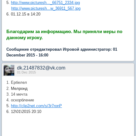
5.
http://www.picturesh..._66751_2334.jpg
http://www.picturesh...w_36911_567.jpg
6. 01.12.15 в 14:20
Благодарим за информацию.
Мы приняли меры по
данному игроку.
Сообщение отредактировал Игровой администратор: 01
December 2015 - 16:00
dk.21487832@vk.com
01 Dec 2015
1. Ербелел
Мелронд
2.
3. 14 мечта
4. оскорбление
5.
http://clip2net.com/s/3r7ronP
6. 12\01\2015 20:10