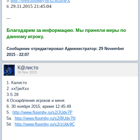
5.
http://www.floomby.ru/s2/nUdNPX
29.11.2015 21:45:04
6.
---
Благодарим за информацию.
Мы приняли меры по
данному игроку.
Сообщение отредактировал Администратор: 29 November
2015 - 22:07
К@листо
30 Nov 2015
1. Калисто
2. ххГреХхх
3.S 28
4.Оскарбления игроков и меня
6. 30 ноября 2015, время 12:45:49
5.
http://www.floomby.ru/s2/JUdv7P
5а.
http://www.floomby.ru/s2/BUdv7N
5б.
http://www.floomby.ru/s2/zUdv9C