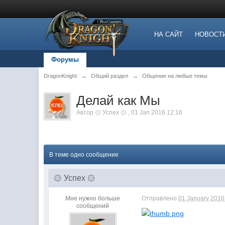
НА САЙТ
НОВОСТ
Форумы
DragonKnight
→
Общий раздел
→
Общение на любые темы
Делай как Мы
Автор
۞ Успех ۞
,
01 Jan 2016 12:16
В теме одно сообщение
۞ Успех ۞
Мне нужно больше
Отправлено
01 January 2016 
сообщений