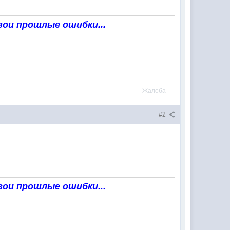
вои прошлые ошибки...
Жалоба
#2
вои прошлые ошибки...