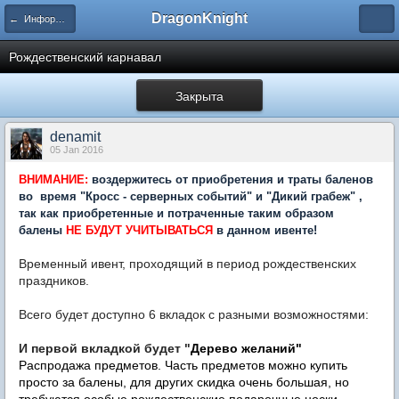
DragonKnight
← Информация и гайды по игре
Рождественский карнавал
Закрыта
denamit
05 Jan 2016
ВНИМАНИЕ:
воздержитесь от приобретения и траты баленов
во время "Кросс - серверных событий" и "Дикий грабеж" ,
так как приобретенные и потраченные таким образом
балены
НЕ БУДУТ УЧИТЫВАТЬСЯ
в данном ивенте!
Временный ивент, проходящий в период рождественских
праздников.
Всего будет доступно 6 вкладок с разными возможностями:
И первой вкладкой будет "
Дерево желаний"
Распродажа предметов. Часть предметов можно купить
просто за балены, для других скидка очень большая, но