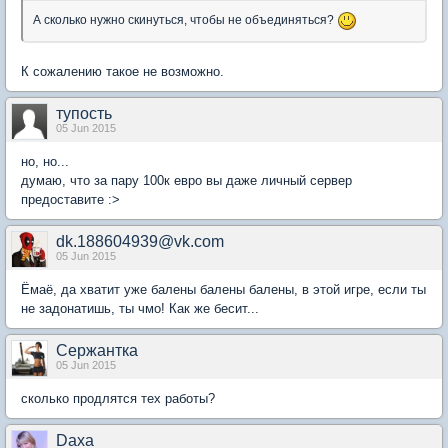
А сколько нужно скинуться, чтобы не объединяться?
К сожалению такое не возможно.
тупость
05 Jun 2015
но, но...
думаю, что за пару 100к евро вы даже личный сервер
предоставите :>
dk.188604939@vk.com
05 Jun 2015
Ёмаё, да хватит уже балены балены балены, в этой игре, если ты
не задонатишь, ты чмо! Как же бесит...
Сержантка
05 Jun 2015
сколько продлятся тех работы?
Daxa