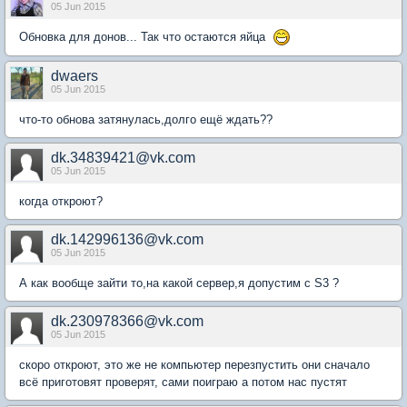
05 Jun 2015
Обновка для донов... Так что остаются яйца
dwaers
05 Jun 2015
что-то обнова затянулась,долго ещё ждать??
dk.34839421@vk.com
05 Jun 2015
когда откроют?
dk.142996136@vk.com
05 Jun 2015
А как вообще зайти то,на какой сервер,я допустим с S3 ?
dk.230978366@vk.com
05 Jun 2015
скоро откроют, это же не компьютер перезпустить они сначало
всё приготовят проверят, сами поиграю а потом нас пустят