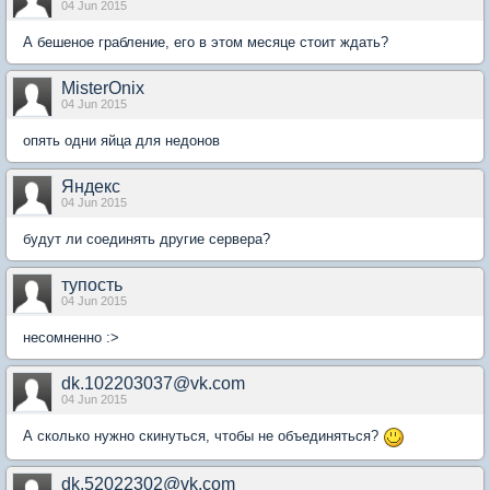
04 Jun 2015
А бешеное грабление, его в этом месяце стоит ждать?
MisterOnix
04 Jun 2015
опять одни яйца для недонов
Яндекс
04 Jun 2015
будут ли соединять другие сервера?
тупость
04 Jun 2015
несомненно :>
dk.102203037@vk.com
04 Jun 2015
А сколько нужно скинуться, чтобы не объединяться?
dk.52022302@vk.com