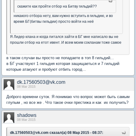
скажите как пройти отбор на Битву гильдий??
никакого отбора нету, вам нужно вступить в гильдию, и во
время БГ(битвы гильдии) просто войти на неё
Я Лидер клана и когда питался зайти в БГ мне написало вы не
прошли отбор на етот ивент. И всем моим сокланам тоже самое
в таком случаи вы просто не попадаете в топ 8 гильдий...
в БГ участвуют 1 гильдия которая защищаеться и 7 гильдий
которые атакуют и пробуют отбить город...
dk.17560503@vk.com
08 Mar 2015
Доброго времени суток. Я понимаю что вопрос может быть самым
глупым , но все же . Что такое очки престижа и как их получить?
shadows
08 Mar 2015
dk.17560503@vk.com сказал(а) 08 Мар 2015 - 08:37: