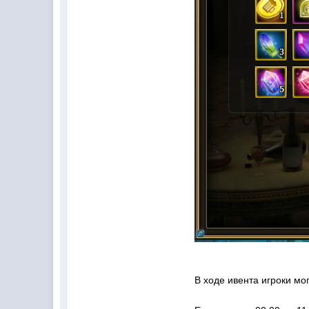
В ходе ивента игроки м