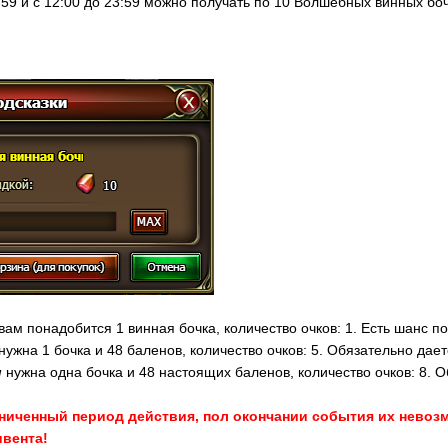
:59 и с 12:00 до 23:59 можно получать по 10 Волшебных винных бо
вам понадобится 1 винная бочка, количество очков: 1. Есть шанс п
нужна 1 бочка и 48 баленов, количество очков: 5. Обязательно дае
и
нужна одна бочка и 48 настоящих баленов, количество очков: 8. О
аниченный период действия, пол окончании события их невоз
ивента!