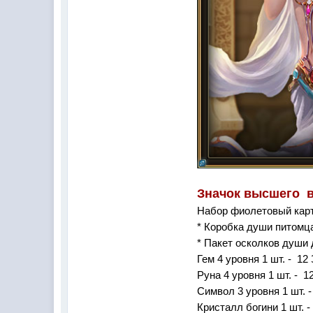
Значок высшего 
Набор фиолетовый карт
* Коробка души питом
* Пакет осколков душ
Гем 4 уровня 1 шт
. -
12
Руна 4 уровня 1 шт
. -
1
Символ 3 уровня 1 шт
. 
Кристалл богини 1 шт
. 