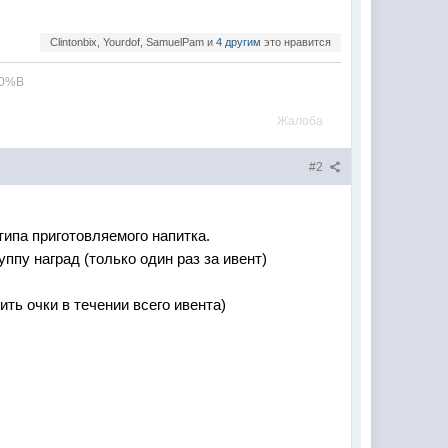
Clintonbix, Yourdof, SamuelPam и
4 другим
это нравится
Жалоба
#2
типа приготовляемого напитка.
пу наград (только один раз за ивент)
ть очки в течении всего ивента)