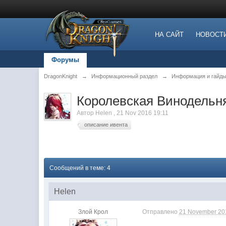
НА САЙТ
НОВОСТ
Форумы
DragonKnight
→
Информационный раздел
→
Информация и гайды
Королевская Винодельн
Автор
Нelen
,
21 Nov 2016 19:11
описание ивента
Сообщений в теме: 4
Нelen
Злой Крол
Отправлено
21 November 201