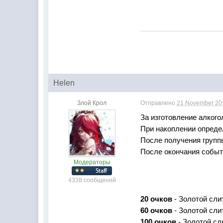
Нelen
Злой Крол
Отправлено
21 November 201
За изготовление алкого
При накоплении определ
После получения групп
После окончания событи
Модераторы
4338 сообщений
20 очков
- Золотой слит
60 очков
- Золотой сли
100 очков
- Золотой сл