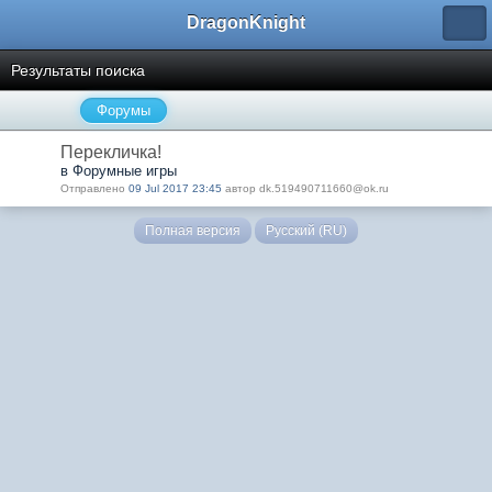
DragonKnight
Результаты поиска
Форумы
Перекличка!
в Форумные игры
Отправлено
09 Jul 2017 23:45
автор dk.519490711660@ok.ru
Полная версия
Русский (RU)