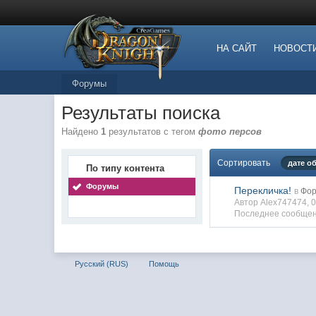
НА САЙТ
НОВОСТ
Форумы
Результаты поиска
Найдено
1
результатов с тегом
фото персов
Сортировать
дате о
По типу контента
Форумы
Перекличка!
в
Фор
Автор Alex747474, 
Последнее сообщен
Русский (RUS)
Помощь