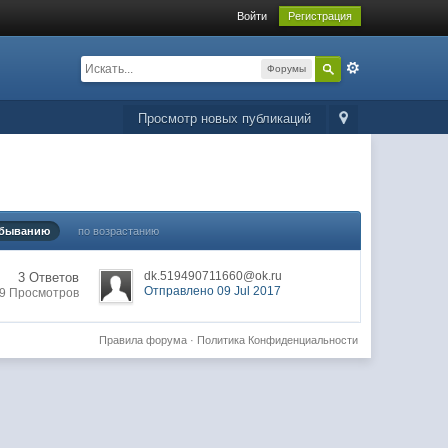
Войти
Регистрация
Форумы
Просмотр новых публикаций
убыванию
по возрастанию
dk.519490711660@ok.ru
3 Ответов
Отправлено 09 Jul 2017
9 Просмотров
Правила форума
·
Политика Конфиденциальности