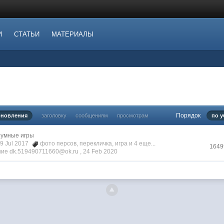
И
СТАТЬИ
МАТЕРИАЛЫ
Порядок
бновления
заголовку
сообщениям
просмотрам
по 
умные игры
09 Jul 2017
фото персов
,
перекличка
,
игра
и 4 еще...
1649
ие dk.519490711660@ok.ru ,
24 Feb 2020