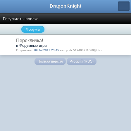
DragonKnight
Результаты поиска
Форумы
Перекличка!
в Форумные игры
Отправлено
09 Jul 2017 23:45
автор dk.519490711660@ok.ru
Полная версия
Русский (RUS)