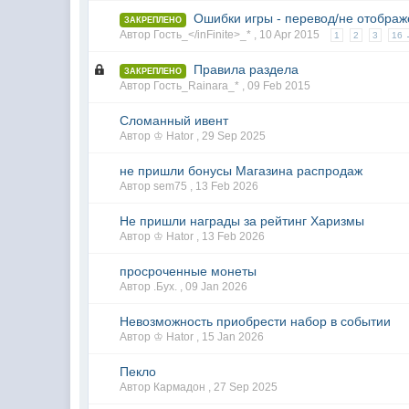
Ошибки игры - перевод/не отображ
ЗАКРЕПЛЕНО
Автор Гость_</inFinite>_* ,
10 Apr 2015
1
2
3
16
Правила раздела
ЗАКРЕПЛЕНО
Автор Гость_Rainara_* ,
09 Feb 2015
Сломанный ивент
Автор ♔ Hator ,
29 Sep 2025
не пришли бонусы Магазина распродаж
Автор sem75 ,
13 Feb 2026
Не пришли награды за рейтинг Харизмы
Автор ♔ Hator ,
13 Feb 2026
просроченные монеты
Автор .Бyx. ,
09 Jan 2026
Невозможность приобрести набор в событии
Автор ♔ Hator ,
15 Jan 2026
Пекло
Автор Кармадон ,
27 Sep 2025