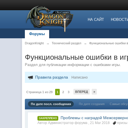
НА САЙТ
НОВОСТ
Форумы
DragonKnight
→
Технический раздел
→
Функциональные ошибки в
Функциональные ошибки в иг
Раздел для публикации информации с ошибками игры.
Правила раздела
Написано
ВПЕРЕД
»
Страница 1 из 29
1
2
3
По дате посл. сообщения
По дате создания
Самые обс
Проблемы с наградой Межсерверн
ЗАКРЕПЛЕНО
Автор Администратор форума ,
21 Mar 2018
призы