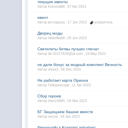
текущие ивенты
Автор Kolovrat88 ,
07 Apr 2023
ивент
Автор вотзараза ,
17 Jun 2023
ускоритель
Дворец моды
Автор Albertka88 ,
05 Jun 2023
Светилиты битвы лучших глючат
Автор dk.32227626@vk.com ,
19 May 2023
не дали бонус за модный комплект Вечность
Автор slava3 ,
06 Dec 2020
Не работает карта Ориона
Автор Гибернаторр ,
11 Apr 2023
Сбор героев
Автор Alex14995 ,
05 Mar 2023
БГ Защищаем башню вместе
Автор necral ,
29 Jan 2023
Neponyatki s Krasnimi astralami