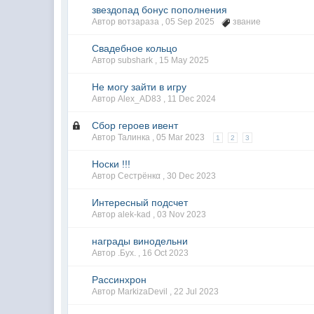
звездопад бонус пополнения
Автор вотзараза ,
05 Sep 2025
звание
Свадебное кольцо
Автор subshark ,
15 May 2025
Не могу зайти в игру
Автор Alex_AD83 ,
11 Dec 2024
Сбор героев ивент
Автор Талинка ,
05 Mar 2023
1
2
3
Носки !!!
Автор Сестрёнкα ,
30 Dec 2023
Интересный подсчет
Автор alek-kad ,
03 Nov 2023
награды винодельни
Автор .Бyx. ,
16 Oct 2023
Рассинхрон
Автор MarkizaDevil ,
22 Jul 2023