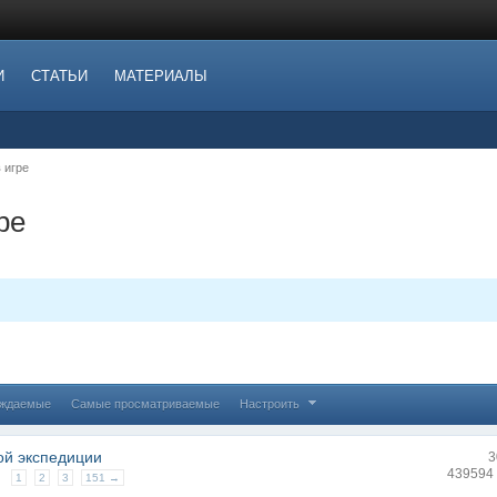
И
СТАТЬИ
МАТЕРИАЛЫ
 игре
ре
уждаемые
Самые просматриваемые
Настроить
ой экспедиции
3
439594
1
2
3
151 →