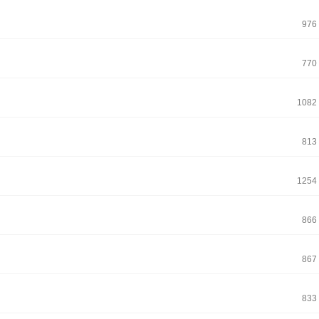
976
770
1082
813
1254
866
867
833