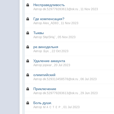
Несправедливость
Автор dk.529779283613@ok.ru ,
11 Nov 2023
Где компенсация?
Автор Alex_AD83 ,
11 Nov 2023
Тыквы
Автор StҿiSHąˇ ,
05 Nov 2023
ре.винодельня
Автор .Бyx. ,
22 Oct 2023
Удаление аккаунта
Автор jopear ,
20 Jul 2023
олимпийский
Автор dk.529313458578@ok.ru ,
06 Jul 2023
Приключение
Автор dk.529779283613@ok.ru ,
29 Jun 2023
Боль души.
Автор ＭＡＣＴＥＰ ,
01 Jul 2023