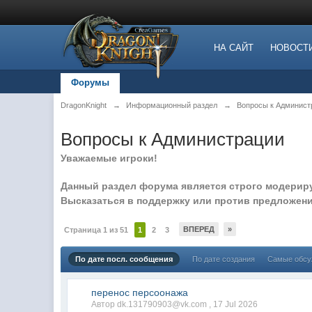
НА САЙТ
НОВОСТ
Форумы
DragonKnight
→
Информационный раздел
→
Вопросы к Админист
Вопросы к Администрации
Уважаемые игроки!
Данный раздел форума является строго модерируе
Высказаться в поддержку или против предложен
ВПЕРЕД
»
Страница 1 из 51
1
2
3
По дате посл. сообщения
По дате создания
Самые обс
перенос персоонажа
Автор dk.131790903@vk.com ,
17 Jul 2026