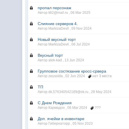
пропал персонаж
Автор titi2@mail.ru ,
06 Mar 2025
Слияние серверов 4.
Автор MarkizaDevil ,
09 Nov 2024
Новый вкусный торт
Автор MarkizaDevil ,
06 Jul 2024
Вкусный торт
Автор alek-kad ,
13 Jun 2024
Групповое состязание кросс-срвера
Автор zeusoida ,
02 Jun 2024
нет 3 места
ТП
Автор dk.576340542189@ok.ru ,
28 May 2024
С Днем Рождения
Автор Кармадон ,
06 Mar 2024
???
Доп. ячейки в инвентаре
Автор Гибернаторр ,
05 Nov 2023