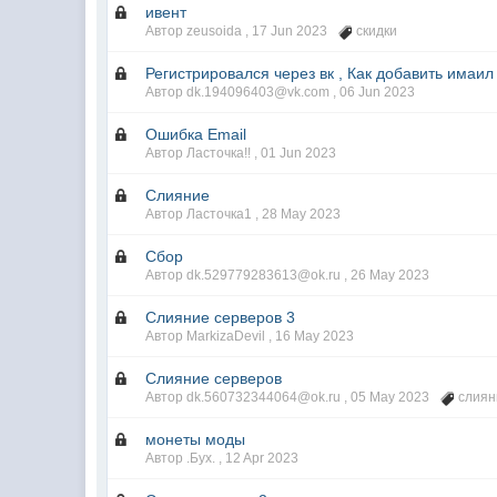
ивент
Автор zeusoida ,
17 Jun 2023
скидки
Регистрировался через вк , Как добавить имаил
Автор dk.194096403@vk.com ,
06 Jun 2023
Ошибка Email
Автор Ласточка!! ,
01 Jun 2023
Слияние
Автор Ласточка1 ,
28 May 2023
Сбор
Автор dk.529779283613@ok.ru ,
26 May 2023
Слияние серверов 3
Автор MarkizaDevil ,
16 May 2023
Слияние серверов
Автор dk.560732344064@ok.ru ,
05 May 2023
слиян
монеты моды
Автор .Бyx. ,
12 Apr 2023