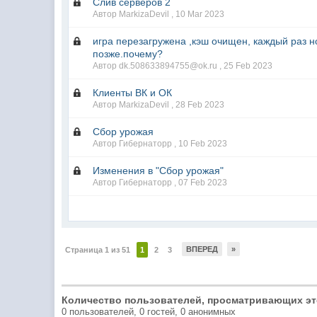
Слив серверов 2
Автор MarkizaDevil ,
10 Mar 2023
игра перезагружена ,кэш очищен, каждый раз н
позже.почему?
Автор dk.508633894755@ok.ru ,
25 Feb 2023
Клиенты ВК и ОК
Автор MarkizaDevil ,
28 Feb 2023
Сбор урожая
Автор Гибернаторр ,
10 Feb 2023
Изменения в "Сбор урожая"
Автор Гибернаторр ,
07 Feb 2023
ВПЕРЕД
»
Страница 1 из 51
1
2
3
Количество пользователей, просматривающих эт
0 пользователей, 0 гостей, 0 анонимных