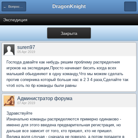
DragonKnight
← Вопросы к Администрации
Экспедиция
Закрыта
suren97
05 Apr 2019
Господа давайте как нибудь решим проблему распределния
игроков на экспедиции,Просто начинает бесить когда всех
малышей обьединяют в одну команду,Что мы можем сделать
против соперника который больше нас в 2 3 4 раза,Сделайте так
чтоб хоть по бр команды были равны
Администратор форума
07 Apr 2019
Здравствуйте
Изначально команды распределяются примерно одинаково -
именно для этого введена предварительная регистрация, но
дальше все зависит от того, кто пришел, кто не пришел.
Велика воля случая - сначала не повезло, а потом попадете в