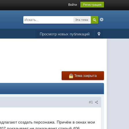
Войти
Регистрация
Эта тема
Просмотр новых публикаций
Тема закрыта
#1
едлагают создать персонажа. Причём в окнах мои
 407 показывает не показывает старый 406.