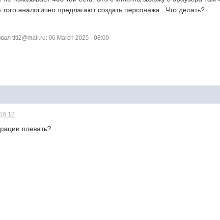
 того аналогично предлагают создать персонажа...Что делать?
л titi2@mail.ru: 06 March 2025 - 08:00
 16:17
рации плевать?