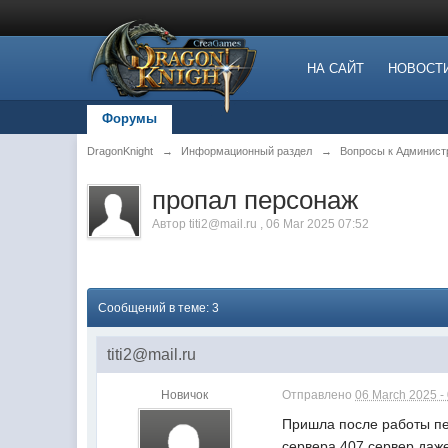
НА САЙТ
НОВОСТ
Форумы
DragonKnight
→
Информационный раздел
→
Вопросы к Админист
пропал персонаж
Автор
titi2@mail.ru
,
06 Mar 2025 07:52
Сообщений в теме: 3
titi2@mail.ru
Новичок
Отправлено
06 March 2025 -
Пришла после работы пе
сервера 407 сервер даже