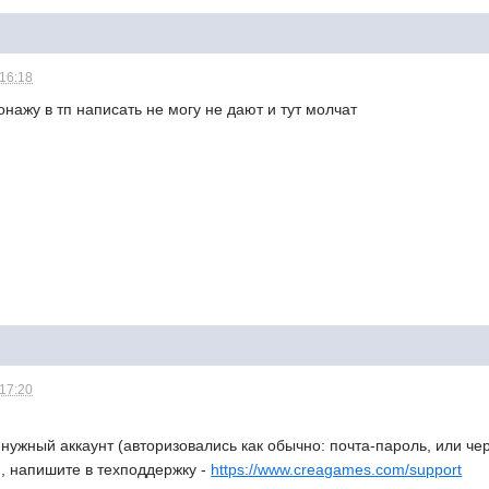
 16:18
онажу в тп написать не могу не дают и тут молчат
 17:20
 нужный аккаунт (авторизовались как обычно: почта-пароль, или чер
я, напишите в техподдержку -
https://www.creagames.com/support