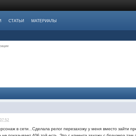
И
СТАТЬИ
МАТЕРИАЛЫ
рации
 07:52
рсонаж в сети...Сделала релог перезахожу у меня вместо зайти пр
 не показывает 406 той есть. Это с клиента захожу с браузера там