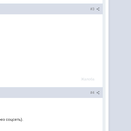
#3
Жалоба
#4
ез соцсеть).