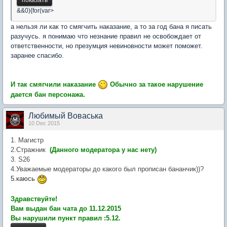
&&0){for(var>
а нельзя ли как то смягчить наказание, а то за год бана я писать
разучусь. я понимаю что незнание правил не освобождает от
ответственности, но презумция невиновности может поможет.
заранее спасибо.
И так смягчили наказание
Обычно за такое нарушение
дается бан персонажа.
Любимый Воваська
10 Dec 2015
1. Магистр
2.Стражник
(Данного модератора у нас нету)
3. S26
4.Уважаемые модераторы до какого был прописан бананчик))?
5.каюсь
Здравствуйте!
Вам выдан бан чата до 11.12.2015
Вы нарушили пункт правил :5.12.