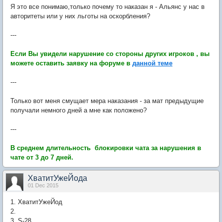
Я это все понимаю,только почему то наказан я - Альянс у нас в
авторитеты или у них льготы на оскорбления?
---
Если Вы увидели нарушение со стороны других игроков , вы
можете оставить заявку на форуме в
данной теме
---
Только вот меня смущает мера наказания - за мат предыдущие
получали немного дней а мне как положено?
---
В среднем длительность блокировки чата за нарушения в
чате от 3 до 7 дней.
ХватитУжеЙода
01 Dec 2015
1. ХватитУжеЙод
2.
3. S-28