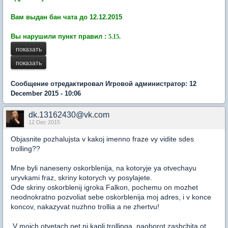
Вам выдан бан чата до 12.12.2015
Вы нарушили пункт правил :
5.15.
Сообщение отредактировал Игровой администратор: 12
December 2015 - 10:06
dk.13162430@vk.com
12 Dec 2015
Objasnite pozhalujsta v kakoj imenno fraze vy vidite sdes
trolling??
Mne byli naneseny oskorblenija, na kotoryje ya otvechayu
uryvkami fraz, skriny kotorych vy posylajete.
Ode skriny oskorblenij igroka Falkon, pochemu on mozhet
neodnokratno pozvoliat sebe oskorblenija moj adres, i v konce
koncov, nakazyvat nuzhno trollia a ne zhertvu!
V moich otvetach net ni kapli trollinga, naoborot zashchita ot