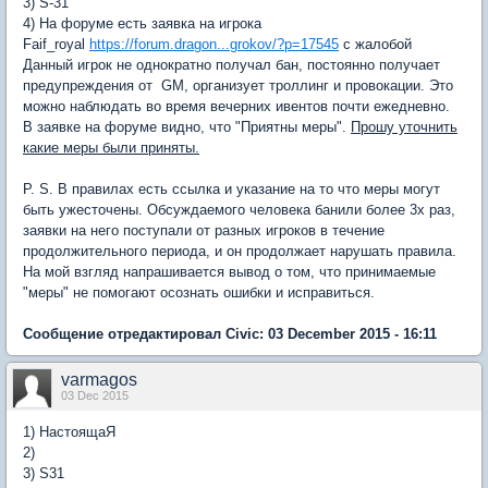
3) S-31
4) На форуме есть заявка на игрока
Faif_royal
https://forum.dragon...grokov/?p=17545
c жалобой
Данный игрок не однократно получал бан, постоянно получает
предупреждения от GM, организует троллинг и провокации. Это
можно наблюдать во время вечерних ивентов почти ежедневно.
В заявке на форуме видно, что "Приятны меры".
Прошу уточнить
какие меры были приняты.
P. S. В правилах есть ссылка и указание на то что меры могут
быть ужесточены. Обсуждаемого человека банили более 3х раз,
заявки на него поступали от разных игроков в течение
продолжительного периода, и он продолжает нарушать правила.
На мой взгляд напрашивается вывод о том, что принимаемые
"меры" не помогают осознать ошибки и исправиться.
Сообщение отредактировал Civic: 03 December 2015 - 16:11
varmagos
03 Dec 2015
1) НастоящаЯ
2)
3) S31