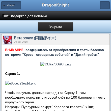
DragonKnight
← Информация и гайды по игре
Пять подарков для новичка
Закрыта
Ветерочик (阿丽娜桦木)
06 Jul 2015
ВНИМАНИЕ:
воздержитесь от приобретения и траты баленов
во время "Кросс - серверных событий" и "Дикий грабеж"
Сцена 1:
Чтобы получить данные награды за Сцену 1, вам
необходимо пополнить игровой счёт на 100 баленов и иметь
пурпурного героя.
Награды: Пурпурный рекрут “Королева красоты” х1шт,