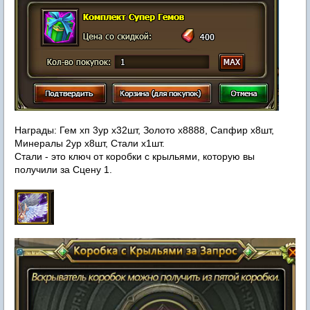
Награды: Гем хп 3ур х32шт, Золото х8888, Сапфир х8шт,
Минералы 2ур х8шт, Стали х1шт.
Стали - это ключ от коробки с крыльями, которую вы
получили за Сцену 1.