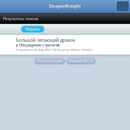
DragonKnight
Результаты поиска
Форумы
Большой летающий дракон
в Обсуждение стратегий
Отправлено
21 Aug 2017 15:25
автор Meibisu Vāmirion
Полная версия
Русский (RUS)