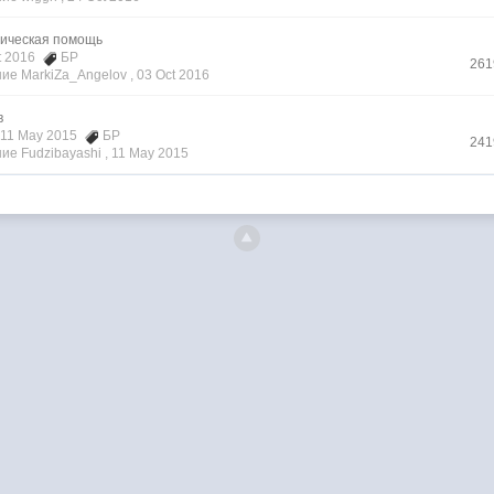
ническая помощь
ct 2016
БР
261
ие MarkiZa_Angelov ,
03 Oct 2016
в
, 11 May 2015
БР
241
е Fudzibayashi ,
11 May 2015