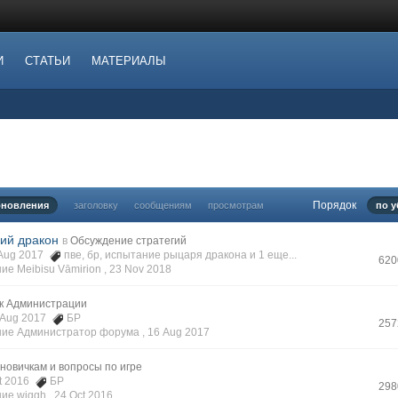
И
СТАТЬИ
МАТЕРИАЛЫ
Порядок
бновления
заголовку
сообщениям
просмотрам
по 
ий дракон
в
Обсуждение стратегий
1 Aug 2017
пве
,
бр
,
испытание рыцаря дракона
и 1 еще...
620
е Meibisu Vāmirion ,
23 Nov 2018
к Администрации
5 Aug 2017
БР
257
ие Администратор форума ,
16 Aug 2017
новичкам и вопросы по игре
ct 2016
БР
298
ие wiggh ,
24 Oct 2016