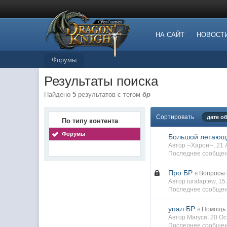
НА САЙТ
НОВОСТ
Форумы
Результаты поиска
Найдено
5
результатов с тегом
бр
Сортировать
дате о
По типу контента
Форумы
Большой летающ
Автор --Харон--, 2
Последнее сообщени
Про БР
в
Вопросы 
Автор iuralaptew, 1
Последнее сообщен
упал БР
в
Помощь 
Автор Маrуся, 20 O
Последнее сообщен