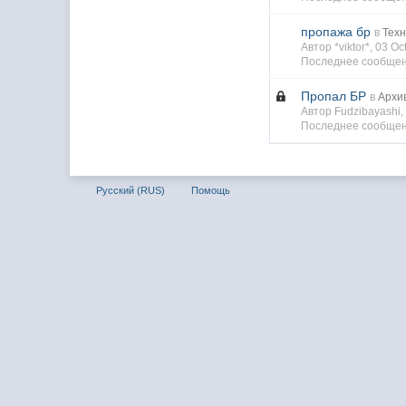
пропажа бр
в
Тех
Автор *viktor*, 03 O
Последнее сообщен
Пропал БР
в
Архи
Автор Fudzibayashi
Последнее сообщени
Русский (RUS)
Помощь