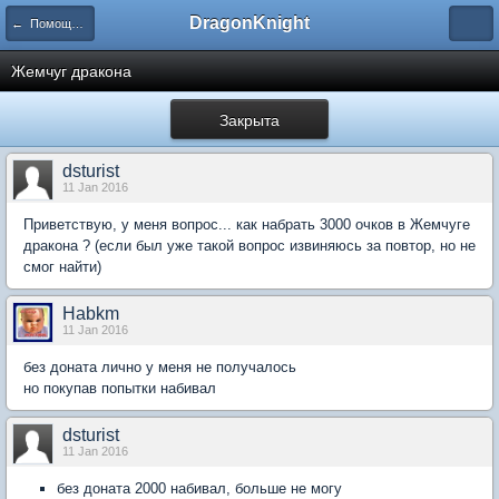
DragonKnight
← Помощь новичкам и вопросы по игре
Жемчуг дракона
Закрыта
dsturist
11 Jan 2016
Приветствую, у меня вопрос... как набрать 3000 очков в Жемчуге
дракона ? (если был уже такой вопрос извиняюсь за повтор, но не
смог найти)
Habkm
11 Jan 2016
без доната лично у меня не получалось
но покупав попытки набивал
dsturist
11 Jan 2016
без доната 2000 набивал, больше не могу