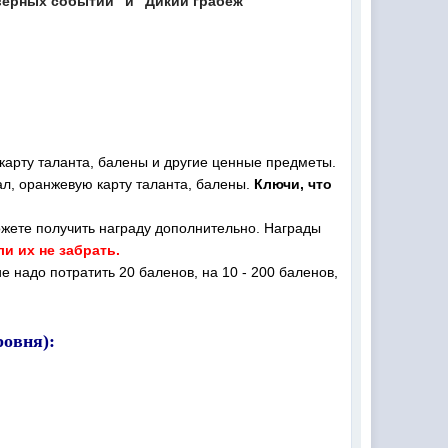
рверных событий" и "Дикий грабеж"
карту таланта, балены и другие ценные предметы.
ал, оранжевую карту таланта, балены.
Ключи, что
ожете получить награду дополнительно. Награды
и их не забрать.
е надо потратить 20 баленов, на 10 - 200 баленов,
ровня):