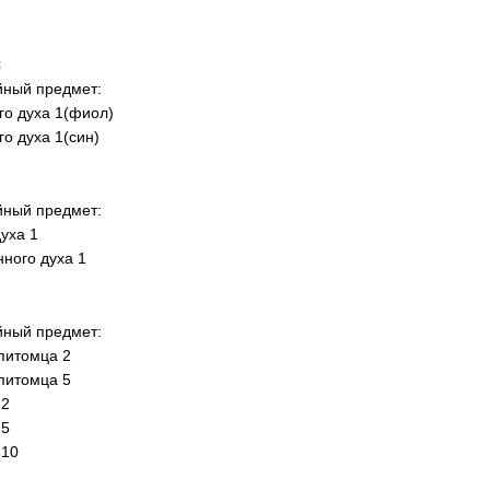
:
йный предмет:
о духа 1(фиол)
о духа 1(син)
йный предмет:
уха 1
нного духа 1
йный предмет:
 питомца 2
 питомца 5
 2
 5
 10