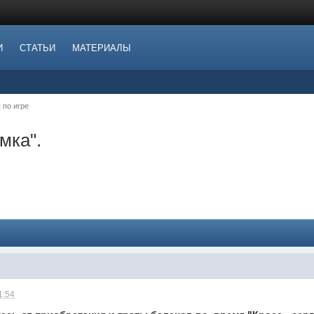
И
СТАТЬИ
МАТЕРИАЛЫ
 по игре
мка".
1:54