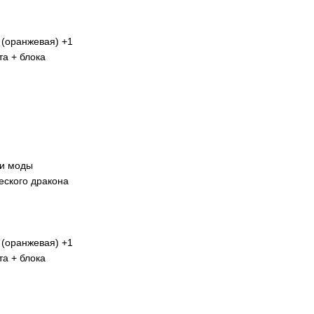
 (оранжевая) +1
та + блока
 и моды
еского дракона
 (оранжевая) +1
та + блока