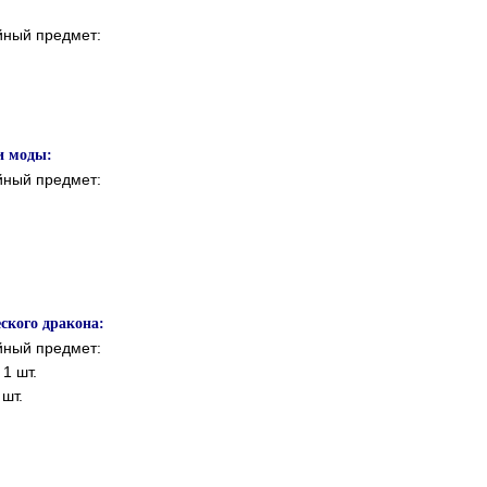
йный предмет:
и моды:
йный предмет:
ского дракона:
йный предмет:
1 шт.
шт.