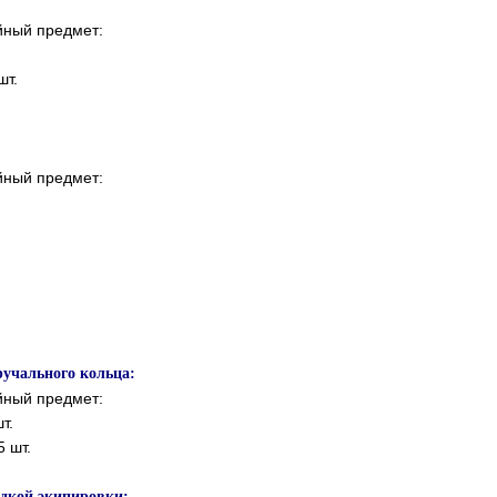
йный предмет:
шт.
йный предмет:
учального кольца:
йный предмет:
т.
 шт.
едкой экипировки: