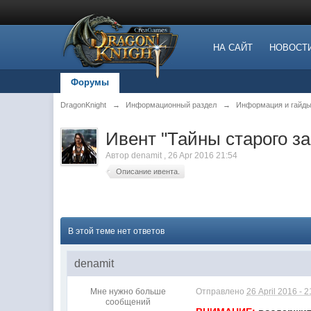
НА САЙТ
НОВОСТ
Форумы
DragonKnight
→
Информационный раздел
→
Информация и гайды
Ивент "Тайны старого за
Автор
denamit
,
26 Apr 2016 21:54
Описание ивента.
В этой теме нет ответов
denamit
Мне нужно больше
Отправлено
26 April 2016 - 2
сообщений