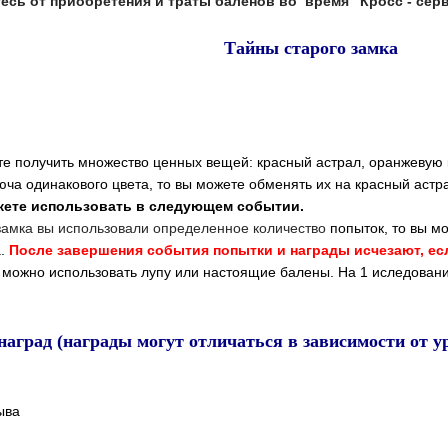
есь от приобретения и траты баленов во время "Кросс - се
Тайны старого замка
те получить множество ценных вещей:
красный астрал, оранжевую 
юча одинакового цвета, то вы можете обменять их на
красный астр
ожете использовать в следующем событии.
замка вы использовали определенное количество
попыток, то вы м
а.
После завершения события попытки и награды исчезают, есл
 можно использовать лупу или настоящие балены.
На 1 иследовани
аград (награды могут отличаться в зависимости от у
ыва