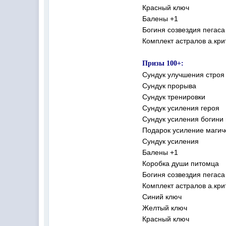
Красный ключ
Балены +1
Богиня созвездия пегаса
Комплект астралов а.кри
Призы 100+:
Сундук улучшения строя
Сундук прорыва
Сундук тренировки
Сундук усиления героя
Сундук усиления богини
Подарок усиление магич
Сундук усиления
Балены +1
Коробка души питомца
Богиня созвездия пегаса
Комплект астралов а.кри
Синий ключ
Желтый ключ
Красный ключ