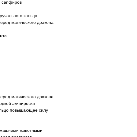
в сапфиров
ручального кольца
еред магического дракона
нта
еред магического дракона
едкой экипировки
ольцо повышающее силу
в
домашними животными
еред протоссов