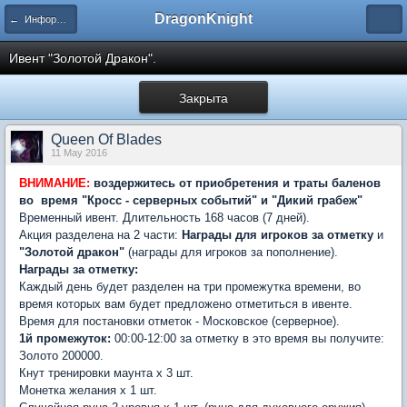
DragonKnight
← Информация и гайды по игре
Ивент "Золотой Дракон".
Закрыта
Queen Of Blades
11 May 2016
ВНИМАНИЕ:
воздержитесь от приобретения и траты баленов
во время "Кросс - серверных событий" и "Дикий грабеж"
Временный ивент. Длительность 168 часов (7 дней).
Акция разделена на 2 части:
Награды для игроков за отметку
и
"Золотой дракон"
(награды для игроков за пополнение).
Награды за отметку:
Каждый день будет разделен на три промежутка времени, во
время которых вам будет предложено отметиться в ивенте.
Время для постановки отметок - Московское (серверное).
1й промежуток:
00:00-12:00 за отметку в это время вы получите:
Золото 200000.
Кнут тренировки маунта х 3 шт.
Монетка желания х 1 шт.