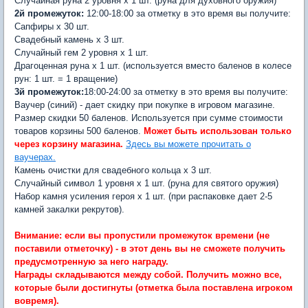
Случайная руна 2 уровня х 1 шт. (руна для духовного оружия)
2й промежуток:
12:00-18:00 за отметку в это время вы получите:
Сапфиры х 30 шт.
Свадебный камень х 3 шт.
Случайный гем 2 уровня х 1 шт.
Драгоценная руна х 1 шт. (используется вместо баленов в колесе
рун: 1 шт. = 1 вращение)
3й промежуток:
18:00-24:00 за отметку в это время вы получите:
Ваучер (синий) - дает скидку при покупке в игровом магазине.
Размер скидки 50 баленов. Используется при сумме стоимости
товаров корзины 500 баленов.
Может быть использован только
через корзину магазина.
Здесь вы можете прочитать о
ваучерах.
Камень очистки для свадебного кольца х 3 шт.
Случайный символ 1 уровня х 1 шт. (руна для святого оружия)
Набор камня усиления героя х 1 шт. (при распаковке дает 2-5
камней закалки рекрутов).
Внимание: если вы пропустили промежуток времени (не
поставили отметочку) - в этот день вы не сможете получить
предусмотренную за него награду.
Награды складываются между собой. Получить можно все,
которые были достигнуты (отметка была поставлена игроком
вовремя).