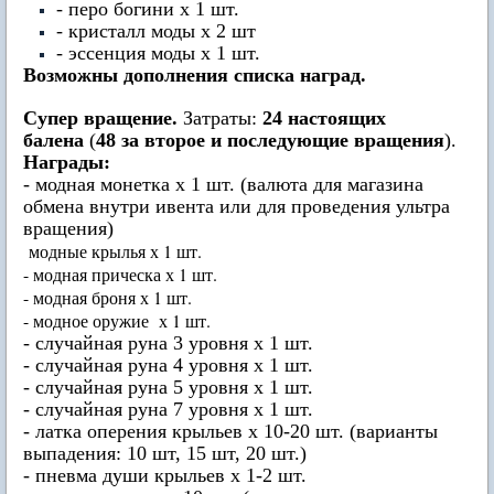
- перо богини х 1 шт.
- кристалл моды х 2 шт
- эссенция моды х 1 шт.
Возможны дополнения списка наград.
Супер вращение.
Затраты:
24 настоящих
балена
(
48 за второе и последующие вращения
).
Награды:
- модная монетка х 1 шт. (валюта для магазина
обмена внутри ивента или для проведения ультра
вращения)
модные крылья х 1 шт.
- модная прическа х 1 шт.
- модная броня х 1 шт.
- модное оружие х 1 шт.
- случайная руна 3 уровня х 1 шт.
- случайная руна 4 уровня х 1 шт.
- случайная руна 5 уровня х 1 шт.
- случайная руна 7 уровня х 1 шт.
- латка оперения крыльев х 10-20 шт. (варианты
выпадения: 10 шт, 15 шт, 20 шт.)
- пневма души крыльев х 1-2 шт.