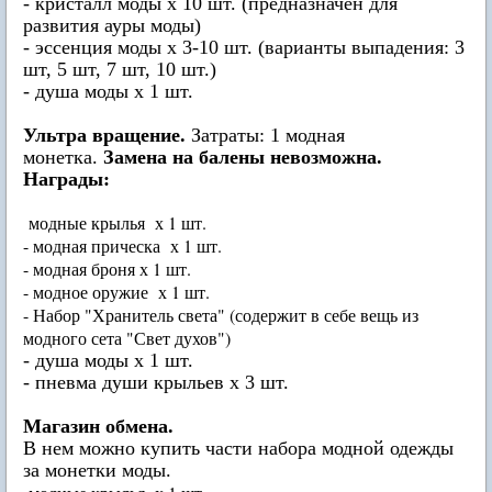
- кристалл моды х 10 шт. (предназначен для
развития ауры моды)
- эссенция моды х 3-10 шт. (варианты выпадения: 3
шт, 5 шт, 7 шт, 10 шт.)
- душа моды х 1 шт.
Ультра вращение.
Затраты: 1 модная
монетка.
Замена на балены невозможна.
Награды:
модные крылья х 1 шт.
- модная прическа х 1 шт.
- модная броня х 1 шт.
- модное оружие х 1 шт.
- Набор "Хранитель света" (содержит в себе вещь из
модного сета "Свет духов")
- душа моды х 1 шт.
- пневма души крыльев х 3 шт.
Магазин обмена.
В нем можно купить части набора модной одежды
за монетки моды.