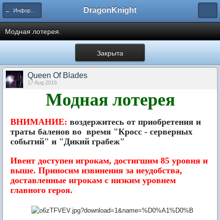
DragonKnight
← Информация и гайды по игре
Модная лотерея.
Закрыта
Queen Of Blades
17 Aug 2016
Модная лотерея
ВНИМАНИЕ:
воздержитесь от приобретения и
траты баленов во время "Кросс - серверных
событий" и "Дикий грабеж"
Ивент доступен игрокам, достигшим 85 уровня и
выше. Приносим извинения за неудобства,
доставленные игрокам с низким уровнем
главного героя.