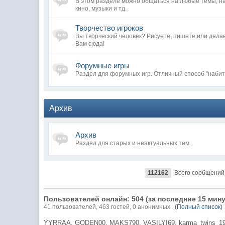
В этом разделе можно общаться на любые темы, н
кино, музыки и тд.
Творчество игроков
Вы творческий человек? Рисуете, пишете или дела
Вам сюда!
Форумные игры
Раздел для форумных игр. Отличный способ "набит
Архив
Архив
Раздел для старых и неактуальных тем.
112162
Всего сообщений
Пользователей онлайн: 504 (за последние 15 мину
41 пользователей, 463 гостей, 0 анонимных
(Полный список)
YYRRAA,
GODEN00,
MAKS790,
VASILYI69,
karma_twins_19