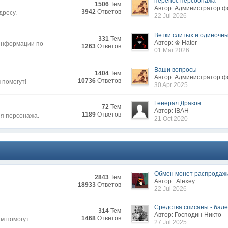
перенос персоонажа
1506
Тем
Автор: Администратор 
3942
Ответов
дресу.
22 Jul 2026
Ветки слитых и одиночных
331
Тем
Автор: ♔ Hator
 информации по
1263
Ответов
01 Mar 2026
Ваши вопросы
1404
Тем
Автор: Администратор 
10736
Ответов
 помогут!
30 Apr 2025
Генерал Дракон
72
Тем
Автор: IВAH
1189
Ответов
ия персонажа.
21 Oct 2020
Обмен монет распродаж
2843
Тем
Автор: Alexey
18933
Ответов
22 Jul 2026
Средства списаны - бален
314
Тем
Автор: Господин-Никто
1468
Ответов
м помогут.
27 Jul 2025