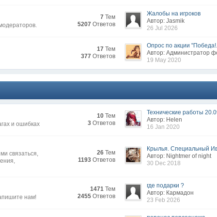
Жалобы на игроков
7
Тем
Автор: Jasmik
5207
Ответов
 модераторов.
26 Jul 2026
Опрос по акции "Победа!.
17
Тем
Автор: Администратор 
377
Ответов
19 May 2020
Технические работы 20.0
10
Тем
Автор: Нelen
3
Ответов
агах и ошибках
16 Jan 2020
Крылья. Специальный Иве
26
Тем
ми связаться,
Автор: Nightmer of night
1193
Ответов
жения,
30 Dec 2018
где подарки ?
1471
Тем
Автор: Кармадон
2455
Ответов
апишите нам!
23 Feb 2026