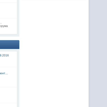
..
форума
9.2016
нт....