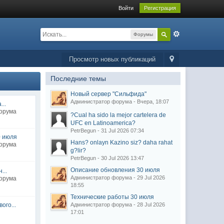
Войти
Регистрация
Форумы
Просмотр новых публикаций
Последние темы
Новый сервер "Сильфида"
Администратор форума - Вчера, 18:07
..
форума
?Cual ha sido la mejor cartelera de
UFC en Latinoamerica?
PetrBegun - 31 Jul 2026 07:34
0 июля
Hans? onlayn Kazino siz? daha rahat
форума
g?lir?
PetrBegun - 30 Jul 2026 13:47
Описание обновления 30 июля
...
Администратор форума - 29 Jul 2026
форума
18:55
Технические работы 30 июля
ого...
Администратор форума - 28 Jul 2026
17:01