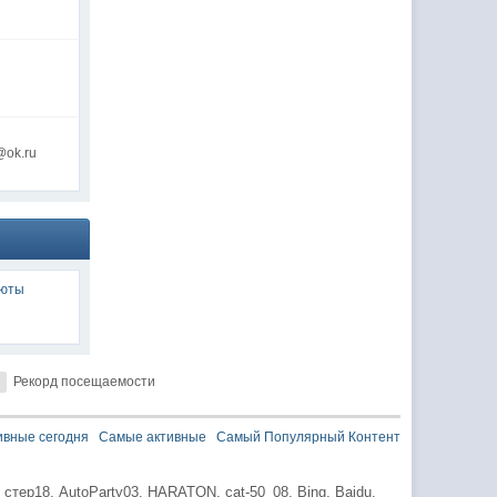
@ok.ru
люты
Рекорд посещаемости
ивные сегодня
Самые активные
Самый Популярный Контент
,
стер18,
AutoParty03,
HARATON,
cat-50_08,
Bing,
Baidu,