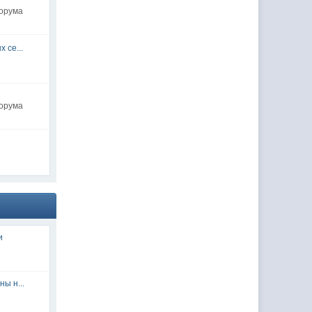
форума
 се...
форума
и
ы н...