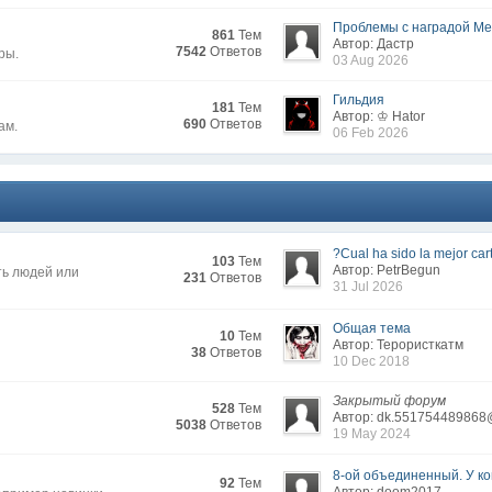
Проблемы с наградой Меж
861
Тем
Автор: Дастр
7542
Ответов
ры.
03 Aug 2026
Гильдия
181
Тем
Автор: ♔ Hator
690
Ответов
ам.
06 Feb 2026
?Cual ha sido la mejor cart
103
Тем
Автор: PetrBegun
ть людей или
231
Ответов
31 Jul 2026
Общая тема
10
Тем
Автор: Терористкатм
38
Ответов
10 Dec 2018
Закрытый форум
528
Тем
Автор: dk.551754489868
5038
Ответов
19 May 2024
8-ой объединенный. У кого
92
Тем