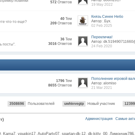
Автор: doom2017
апример новинки
572
Ответов
19 May 2022
Князь Синее Небо
40
Тем
Автор: .Бyx.
ете что-то еще?
209
Ответов
02 Feb 2025
Перекличка!
36
Тем
Автор: dk.519490711660
3016
Ответов
ь посты".
24 Feb 2020
Пополнение игровой ва
1796
Тем
Автор: alomiso
8655
Ответов
21 Mar 2021
3508696
Пользователей
uwhivvegtp
Новый участник
12399
Администрация
Самые акт
т)
,
Kama7,
vpupkin17,
AutoParty07,
spartan-dk-12,
dk-kitty_00,
Лимончик786