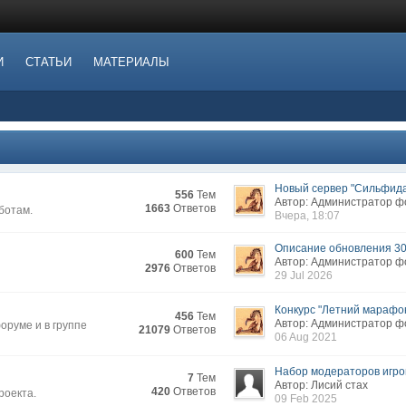
И
СТАТЬИ
МАТЕРИАЛЫ
Новый сервер "Сильфида.
556
Тем
Автор: Администратор 
1663
Ответов
ботам.
Вчера, 18:07
Описание обновления 3
600
Тем
Автор: Администратор 
2976
Ответов
29 Jul 2026
Конкурс "Летний марафон
456
Тем
Автор: Администратор 
руме и в группе
21079
Ответов
06 Aug 2021
Набор модераторов игров
7
Тем
Автор: Лисий стах
420
Ответов
роекта.
09 Feb 2025