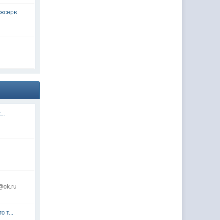
серв...
...
@ok.ru
 т...