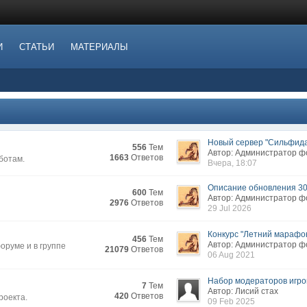
И
СТАТЬИ
МАТЕРИАЛЫ
Новый сервер "Сильфида.
556
Тем
Автор: Администратор 
1663
Ответов
ботам.
Вчера, 18:07
Описание обновления 3
600
Тем
Автор: Администратор 
2976
Ответов
29 Jul 2026
Конкурс "Летний марафон
456
Тем
Автор: Администратор 
руме и в группе
21079
Ответов
06 Aug 2021
Набор модераторов игров
7
Тем
Автор: Лисий стах
420
Ответов
роекта.
09 Feb 2025