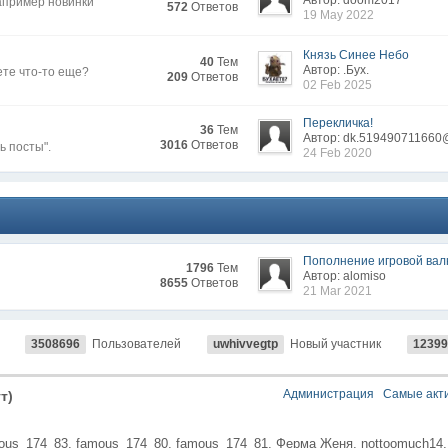
Автор: doom2017
апример новинки
572
Ответов
19 May 2022
Князь Синее Небо
40
Тем
Автор: .Бyx.
ете что-то еще?
209
Ответов
02 Feb 2025
Перекличка!
36
Тем
Автор: dk.519490711660
3016
Ответов
ь посты".
24 Feb 2020
Пополнение игровой ва
1796
Тем
Автор: alomiso
8655
Ответов
21 Mar 2021
3508696
Пользователей
uwhivvegtp
Новый участник
12399
Администрация
Самые акт
т)
ous_174_83,
famous_174_80,
famous_174_81,
Ферма Женя,
nottoomuch14,