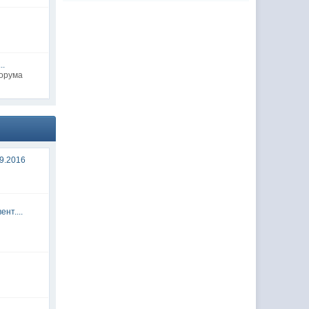
..
форума
9.2016
нт....