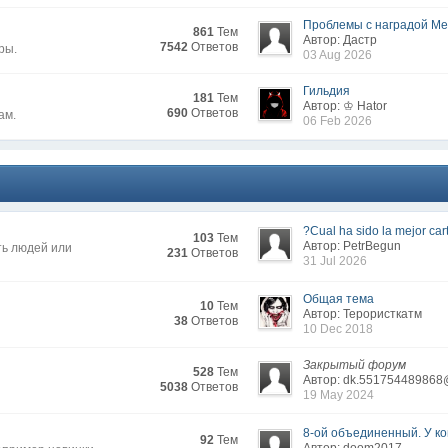
Проблемы с наградой Меж
861
Тем
Автор: Дастр
7542
Ответов
ры.
03 Aug 2026
Гильдия
181
Тем
Автор: ♔ Hator
690
Ответов
ам.
06 Feb 2026
?Cual ha sido la mejor cart
103
Тем
Автор: PetrBegun
ть людей или
231
Ответов
31 Jul 2026
Общая тема
10
Тем
Автор: Терористкатм
38
Ответов
10 Dec 2018
Закрытый форум
528
Тем
Автор: dk.551754489868
5038
Ответов
19 May 2024
8-ой объединенный. У кого
92
Тем