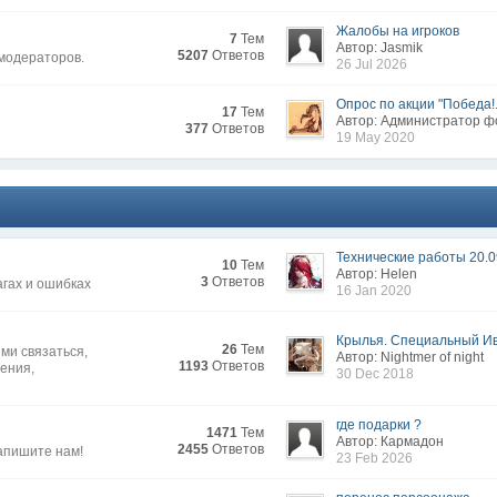
Жалобы на игроков
7
Тем
Автор: Jasmik
5207
Ответов
 модераторов.
26 Jul 2026
Опрос по акции "Победа!.
17
Тем
Автор: Администратор 
377
Ответов
19 May 2020
Технические работы 20.0
10
Тем
Автор: Нelen
3
Ответов
агах и ошибках
16 Jan 2020
Крылья. Специальный Иве
26
Тем
ми связаться,
Автор: Nightmer of night
1193
Ответов
жения,
30 Dec 2018
где подарки ?
1471
Тем
Автор: Кармадон
2455
Ответов
апишите нам!
23 Feb 2026