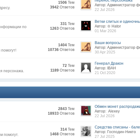
перенос персоонажа
1506
Тем
Автор: Администратор 
3942
Ответов
дресу.
22 Jul 2026
Ветки слитых и одиночных
331
Тем
Автор: ♔ Hator
 информации по
1263
Ответов
01 Mar 2026
Ваши вопросы
1404
Тем
Автор: Администратор 
10736
Ответов
 помогут!
30 Apr 2025
Генерал Дракон
72
Тем
Автор: IВAH
1189
Ответов
ия персонажа.
21 Oct 2020
Обмен монет распродаж
2843
Тем
Автор: Alexey
18933
Ответов
22 Jul 2026
Средства списаны - бален
314
Тем
Автор: Господин-Никто
1468
Ответов
м помогут.
27 Jul 2025