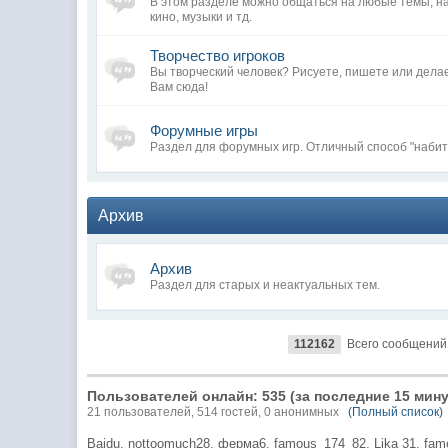
В этом разделе можно общаться на любые темы, н
кино, музыки и тд.
Творчество игроков
Вы творческий человек? Рисуете, пишете или дела
Вам сюда!
Форумные игры
Раздел для форумных игр. Отличный способ "набит
Архив
Архив
Раздел для старых и неактуальных тем.
112162
Всего сообщений
Пользователей онлайн: 535 (за последние 15 мину
21 пользователей, 514 гостей, 0 анонимных
(Полный список)
Baidu,
nottoomuch28,
ферма6,
famous_174_82,
Lika 31,
fam