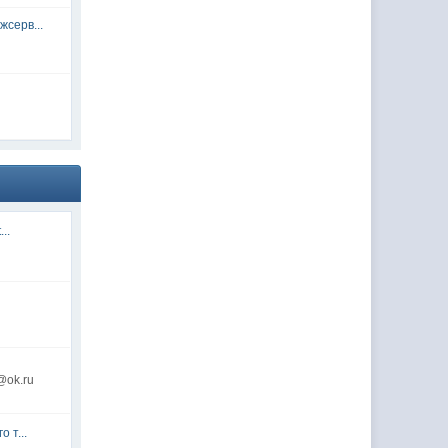
серв...
...
@ok.ru
 т...