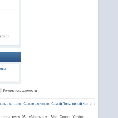
@ok.ru
люты
Рекорд посещаемости
ивные сегодня
Самые активные
Самый Популярный Контент
karma_twins_05,
-=Мореман=-,
Bing,
Google,
Yandex,