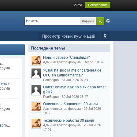
Войти
Регистрация
Форумы
Просмотр новых публикаций
Последние темы
Новый сервер "Сильфида"
Администратор форума - Вчера, 18:07
..
форума
?Cual ha sido la mejor cartelera de
UFC en Latinoamerica?
PetrBegun - 31 Jul 2026 07:34
0 июля
Hans? onlayn Kazino siz? daha rahat
форума
g?lir?
PetrBegun - 30 Jul 2026 13:47
Описание обновления 30 июля
...
Администратор форума - 29 Jul 2026
форума
18:55
Технические работы 30 июля
ого...
Администратор форума - 28 Jul 2026
17:01