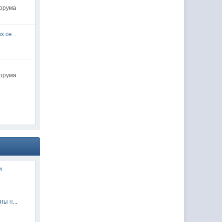
форума
 се...
форума
и
ы н...